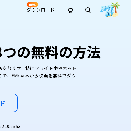
無料
ダウンロード
新着
イン修復
リソース
リソース
AI画像スタイル変換
· Win11制限を回避
· SDカード復元
· HDDデータ復元
· 重複検索（Win）
イン動画修復
· AI 3Dアクションフィギュアプロンプト
：3つの無料の方法
· ハードディスクをクローン
· USBデータ復元
· ゴミ箱復元
· 重複検索（Mac）
イン写真修復
· シネマ風AI画像プロンプト
· Cドライブを拡張
· ファイル復元
· エクセル復元
· ディスク容量を解放
インファイル修復
· アニメ実写化プロンプト
· MBRをGPTに変換
· 写真復元
· 動画復元
· Macストレージを整理
イン音声修復
· AIアニメポートレートプロンプト
合もあります。特にフライト中やネット
· AIレゴ風写真プロンプト
、FMoviesから映画を無料でダウ
ド
 10:26:53