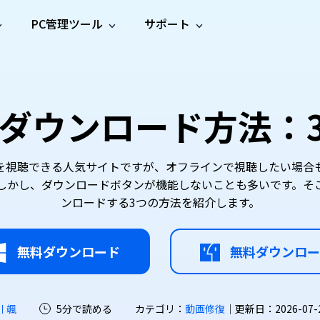
PC管理ツール
サポート
プ
ソーシャルメディア
修復ツール
無料オンラ
iOS26
one データ復元
Android データ復元
ne／iPadのデータを復元
Androidのデータを復元
AI
オンラ
ーガイド
ドキュ
e File Deleter
Dll Fixer
らのダウンロード方法
動画修
写真修
オンラ
tsApp データ復元
LINE データ復元
ガイドセンター
メント
イルを検出・削除
WindowsのDLLエラーを修復
復
復
オンラ
tsAppのデータを復元
LINEのデータを復元
修復
新製
ガイド
are Cleamio
Email Repair
品
オンラ
対処法
底クリーンアップ＆最適化
破損したPST/OSTファイルを修復
音声修
動画高
写真高
番組を視聴できる人気サイトですが、オフラインで視聴したい場
AI
AI
復
画質化
画質化
かし、ダウンロードボタンが機能しないことも多いです。そこで
ンロードする3つの方法を紹介します。
無料ダウンロード
無料ダウンロー
川 颯
5分で読める
カテゴリ：
動画修復
｜更新日：2026-07-22