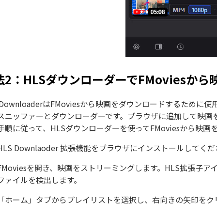
法2：HLSダウンローダーでFMoviesか
L DownloaderはFMoviesから映画をダウンロードするた
スニッファーとダウンローダーです。ブラウザに追加して映画
手順に従って、HLSダウンローダーを使ってFMoviesから映
HLS Downlaoder 拡張機能をブラウザにインストールしてく
FMoviesを開き、映画をストリーミングします。HLS拡張子
ファイルを検出します。
「ホーム」タブからプレイリストを選択し、右向きの矢印をク