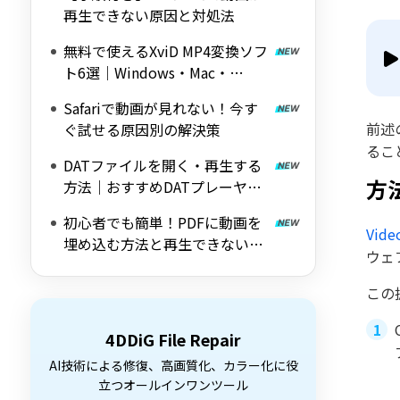
再生できない原因と対処法
無料で使えるXviD MP4変換ソフ
ト6選｜Windows・Mac・
Android対応
Safariで動画が見れない！今す
前述
ぐ試せる原因別の解決策
るこ
DATファイルを開く・再生する
方法
方法｜おすすめDATプレーヤー7
選【2026年版】
初心者でも簡単！PDFに動画を
Vide
埋め込む方法と再生できない場
ウェ
合の対処法
この
4DDiG File Repair
AI技術による修復、高画質化、カラー化に役
立つオールインワンツール