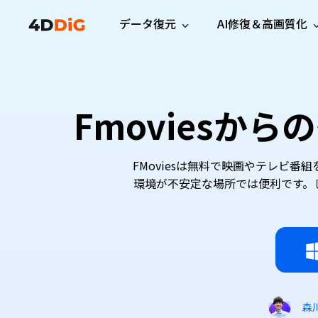
データ復元
AI修復＆高画質化
Windows管理
サポート
PCクリーンアッ
リソース
機能
iPh
Windows データ復元
iPho
Windowsで削除したファイルを復元
サポートセンター
ユーザ
Partition Manager
Duplicat
Fmoviesか
Wha
ガイド・お問い合わせ
ユーザー
Windows向けディスク管理ツール
重複ファ
プロ版
無料版
Wha
サブスク更新情報
使い方
Disk Copy
Tenorsh
最新版
最新のお知らせ
ヒントと
ディスクをクローン
Macを徹
FMoviesは無料で映画やテレビ
Mac データ復元
macOSで削除したファイルを復元
お問い合わせ
環境が不安定な場所では便利です。し
新製品
4DDiG File Repair
Windows Backup
AIによるファイル修復と高画質化>>
データ保護向けPCバックアップ
プロ版
無料版
システム修復
Windows Boot Genius
Windowsの問題を数分で修復
Mac Boot Genius
森
Macの問題を無料で修復