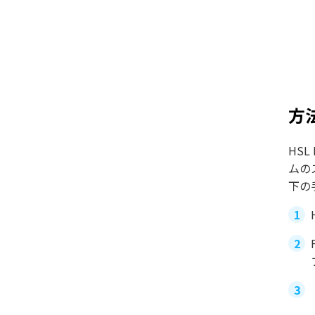
方
HS
ムの
下の