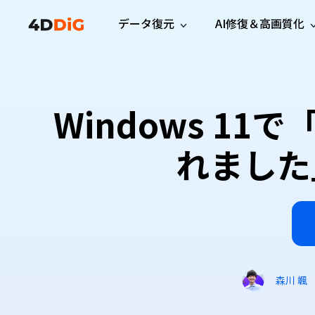
データ復元
AI修復＆高画質化
Windows管理
サポート
PCクリーンアッ
リソース
機能
iPh
Windows データ復元
iPho
Windowsで削除したファイルを復元
サポートセンター
ユーザ
Partition Manager
Duplicat
Windows 1
Wha
ガイド・お問い合わせ
ユーザー
Windows向けディスク管理ツール
重複ファ
プロ版
無料版
Wha
サブスク更新情報
使い方
Disk Copy
Tenorsh
れました
最新版
最新のお知らせ
ヒントと
ディスクをクローン
Macを徹
Mac データ復元
macOSで削除したファイルを復元
お問い合わせ
新製品
4DDiG File Repair
Windows Backup
AIによるファイル修復と高画質化>>
データ保護向けPCバックアップ
プロ版
無料版
システム修復
Windows Boot Genius
Windowsの問題を数分で修復
森川 颯
Mac Boot Genius
Macの問題を無料で修復