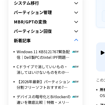
システム移行
パーティション管理
MBR/GPTの変換
パーティション回復
新着記事
Windows 11 KB5121767緊急配
信｜Dell製PCのIntel IPF問題を
修正する帯域外（OOB）アップ
Cドライブで消していいもの・
デート
消してはいけないものをわかり
やすく解説
この
【2026年最新】パーティション
分割フリーソフトおすすめ7選
所
｜Windows 11/10対応の無料ツ
O
デバイスの暗号化とBitlockerの
ールを紹介
違いを徹底比較｜特徴・メリッ