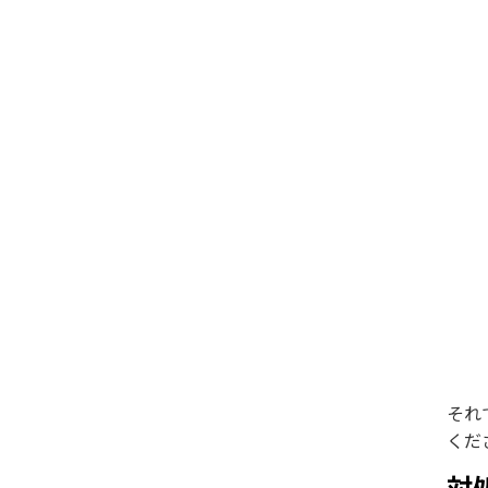
それ
くだ
対