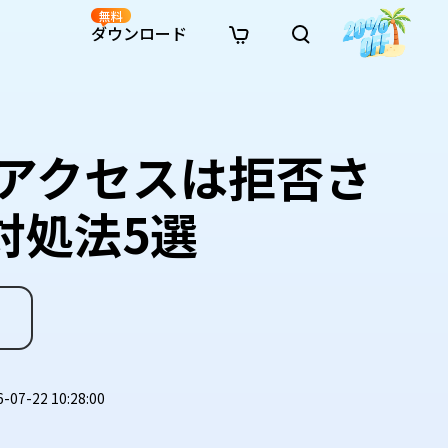
無料
ダウンロード
新着
イン修復
リソース
リソース
AI画像スタイル変換
· Win11制限を回避
· SDカード復元
· HDDデータ復元
· 重複検索（Win）
イン動画修復
· AI 3Dアクションフィギュアプロンプト
へのアクセスは拒否さ
· ハードディスクをクローン
· USBデータ復元
· ゴミ箱復元
· 重複検索（Mac）
イン写真修復
· シネマ風AI画像プロンプト
· Cドライブを拡張
· ファイル復元
· エクセル復元
· ディスク容量を解放
インファイル修復
· アニメ実写化プロンプト
· MBRをGPTに変換
· 写真復元
· 動画復元
· Macストレージを整理
対処法5選
イン音声修復
· AIアニメポートレートプロンプト
· AIレゴ風写真プロンプト
7-22 10:28:00