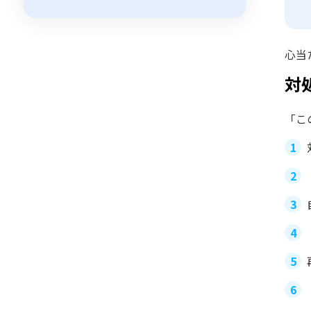
心当
対
「こ