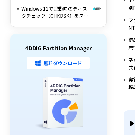
ア
ト・デメリットをわかりやすく
別
Windows 11で起動時のディス
解説
クチェック（CHKDSK）をスキ
フ
ップする方法を詳しく解説
N
読
属
4DDiG Partition Manager
ネ
無料ダウンロード
共
実
標