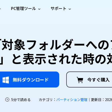
PC管理ツール
サポート
プ
ソーシャルメディア
修復ツール
無料オンラ
iOS26
one データ復元
Android データ復元
ne／iPadのデータを復元
Androidのデータを復元
AI
オンラ
ーガイド
ドキュ
e File Deleter
Dll Fixer
1で「対象フォルダー
動画修
写真修
オンラ
tsApp データ復元
LINE データ復元
ガイドセンター
メント
イルを検出・削除
WindowsのDLLエラーを修復
復
復
オンラ
tsAppのデータを復元
LINEのデータを復元
修復
新製
ガイド
are Cleamio
Email Repair
」と表示された時の
品
オンラ
対処法
底クリーンアップ＆最適化
破損したPST/OSTファイルを修復
音声修
動画高
写真高
AI
AI
復
画質化
画質化
無料ダウンロード
今すぐ購入
5分で読める
カテゴリ：
パーティション管理
｜更新日：2026-0