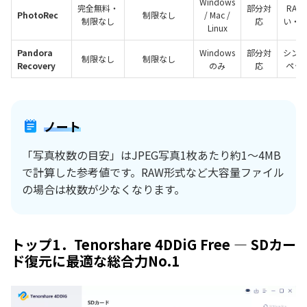
Windows
完全無料・
部分対
RA
PhotoRec
制限なし
/ Mac /
制限なし
応
い・
Linux
Pandora
Windows
部分対
シン
制限なし
制限なし
Recovery
のみ
応
ペッ
ノート
「写真枚数の目安」はJPEG写真1枚あたり約1〜4MB
で計算した参考値です。RAW形式など大容量ファイル
の場合は枚数が少なくなります。
トップ1．Tenorshare 4DDiG Free — SDカー
ド復元に最適な総合力No.1