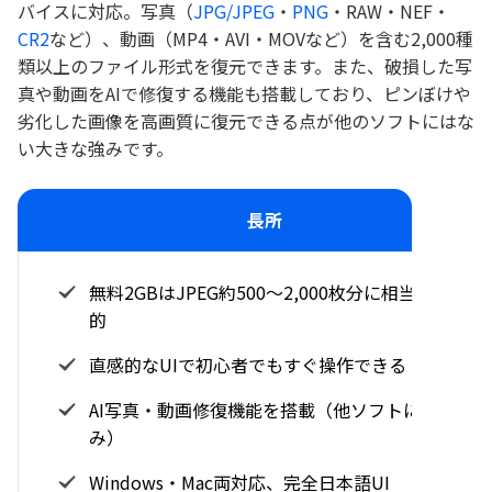
バイスに対応。写真（
JPG/JPEG
・
PNG
・RAW・NEF・
CR2
など）、動画（MP4・AVI・MOVなど）を含む2,000種
類以上のファイル形式を復元できます。また、破損した写
真や動画をAIで修復する機能も搭載しており、ピンぼけや
劣化した画像を高画質に復元できる点が他のソフトにはな
い大きな強みです。
長所
無料2GBはJPEG約500〜2,000枚分に相当し実用
的
直感的なUIで初心者でもすぐ操作できる
AI写真・動画修復機能を搭載（他ソフトにない強
み）
Windows・Mac両対応、完全日本語UI