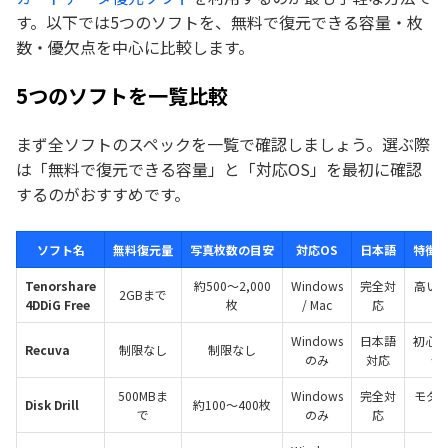
す。以下では5つのソフトを、無料で復元できる容量・枚
数・優欠点を中心に比較します。
5つのソフトを一覧比較
まず全ソフトのスペックを一覧で確認しましょう。選ぶ際
は「無料で復元できる容量」と「対応OS」を最初に確認
するのがおすすめです。
ソフト名
無料復元量
写真枚数の目安
対応OS
日本語
特徴
Tenorshare
約500〜2,000
Windows
完全対
高い復
2GBまで
4DDiG Free
枚
/ Mac
応
写
Windows
日本語
初心
Recuva
制限なし
制限なし
のみ
対応
作
500MBま
Windows
完全対
モダン
Disk Drill
約100〜400枚
で
のみ
応