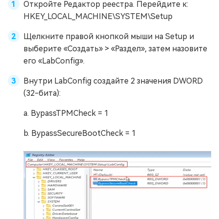
Откройте Редактор реестра. Перейдите к:
HKEY_LOCAL_MACHINE\SYSTEM\Setup
Щелкните правой кнопкой мыши на Setup и
выберите «Создать» > «Раздел», затем назовите
его «LabConfig».
Внутри LabConfig создайте 2 значения DWORD
(32-бита):
a. BypassTPMCheck = 1
b. BypassSecureBootCheck = 1