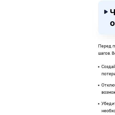
Ч
Перед п
шагов. 
Создай
потери
Отключ
возмож
Убедит
необх