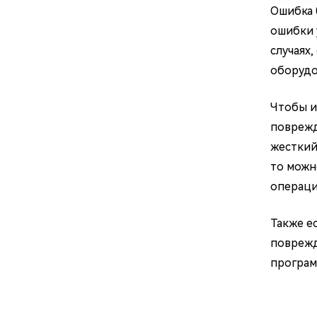
Ошибка 
ошибки 
случаях
оборудо
Чтобы и
поврежд
жесткий
то можн
операци
Также е
поврежд
програм