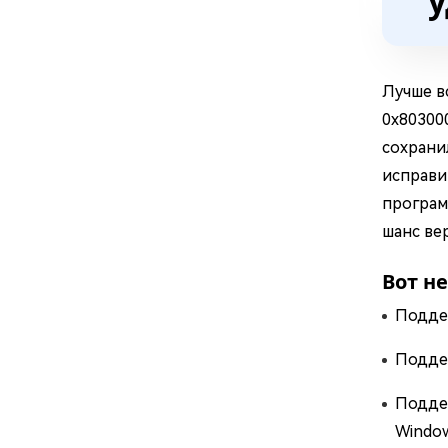
у
Лучше в
0x80300
сохрани
исправи
програм
шанс ве
Вот н
Подде
Поддер
Поддер
Window