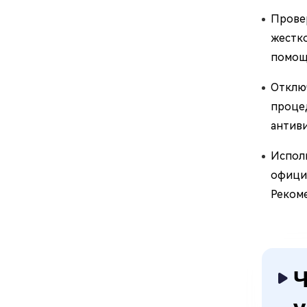
Провер
жестко
помощ
Отклю
проце
антив
Испол
официа
Рекоме
Ч