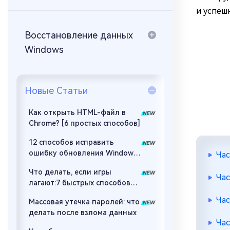
за минуты
и успеш
Mac Boot Genius
Устранение проблем с Mac за
Восстановление данных
минуты
Windows
Новые Статьи
Как открыть HTML-файл в
Chrome? [6 простых способов]
12 способов исправить
ошибку обновления Windows
Час
с кодом 0x80073712
Что делать, если игры
Час
лагают:7 быстрых способов
сделать игру плавной
Час
Массовая утечка паролей: что
делать после взлома данных
Час