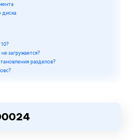
мента
о диска
 10?
 не загружается?
сстановления разделов?
довс?
00024