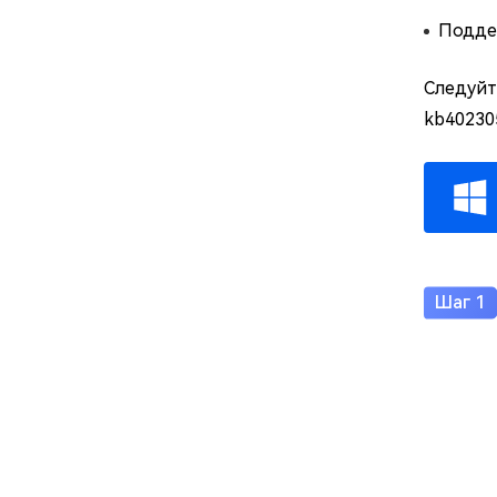
Поддер
Следуйт
kb40230