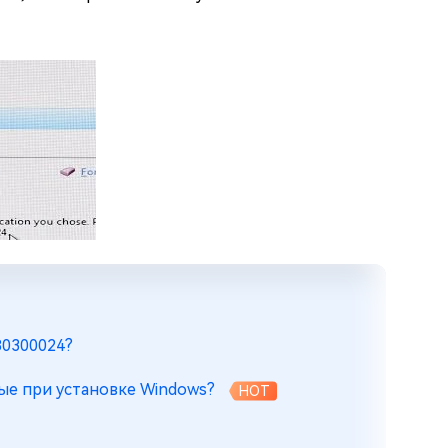
80300024?
ые при установке Windows?
HOT