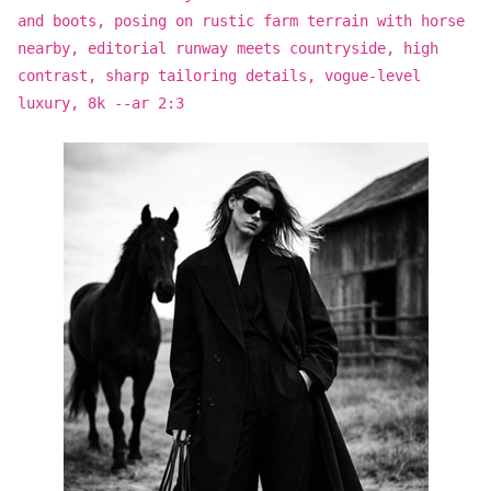
and boots, posing on rustic farm terrain with horse
nearby, editorial runway meets countryside, high
contrast, sharp tailoring details, vogue-level
luxury, 8k --ar 2:3