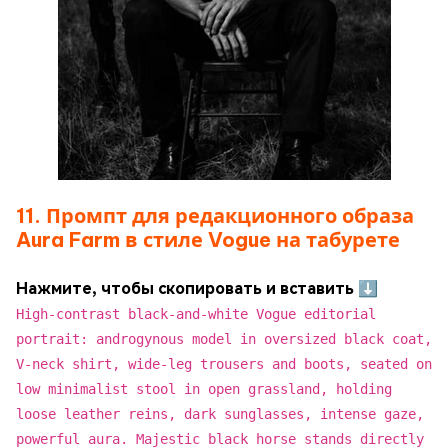
11. Промпт для редакционного образа
Aura Farm в стиле Vogue на табурете
Нажмите, чтобы скопировать и вставить ⬇
High-contrast black-and-white Vogue editorial
portrait: androgynous model in oversized black coat,
V-neck shirt, wide-leg trousers and boots, seated on
low minimalist stool in open grassland, holding
loose leather reins, dark sunglasses, intense gaze,
powerful aura. Majestic black horse stands directly