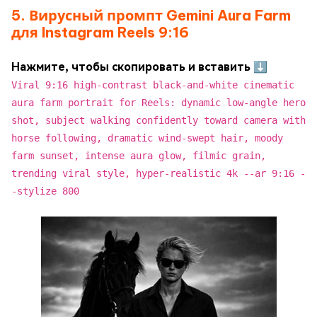
5. Вирусный промпт Gemini Aura Farm
для Instagram Reels 9:16
Нажмите, чтобы скопировать и вставить ⬇
Viral 9:16 high-contrast black-and-white cinematic
aura farm portrait for Reels: dynamic low-angle hero
shot, subject walking confidently toward camera with
horse following, dramatic wind-swept hair, moody
farm sunset, intense aura glow, filmic grain,
trending viral style, hyper-realistic 4k --ar 9:16 -
-stylize 800