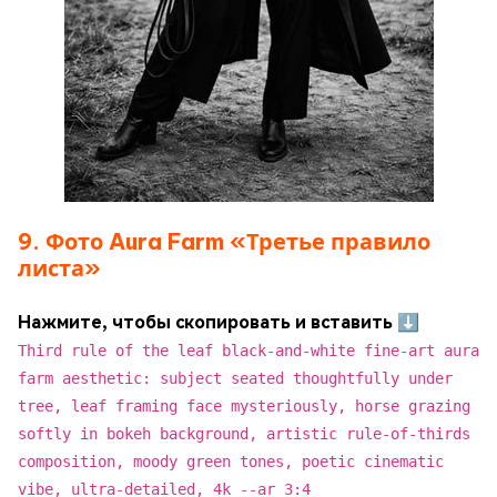
9. Фото Aura Farm «Третье правило
листа»
Нажмите, чтобы скопировать и вставить ⬇
Third rule of the leaf black-and-white fine-art aura
farm aesthetic: subject seated thoughtfully under
tree, leaf framing face mysteriously, horse grazing
softly in bokeh background, artistic rule-of-thirds
composition, moody green tones, poetic cinematic
vibe, ultra-detailed, 4k --ar 3:4