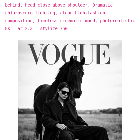
behind, head close above shoulder. Dramatic
chiaroscuro lighting, clean high-fashion
composition, timeless cinematic mood, photorealistic
8k --ar 2:3 --stylize 750