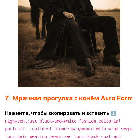
7. Мрачная прогулка с конём Aura Farm
Нажмите, чтобы скопировать и вставить ⬇
High-contrast black-and-white fashion editorial
portrait: confident blonde man/woman with wind-swept
long hair wearing oversized long black coat and