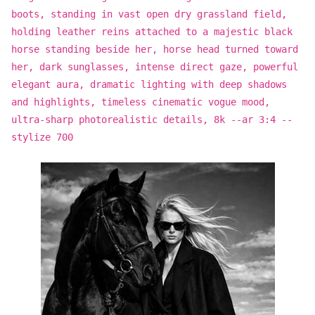
boots, standing in vast open dry grassland field,
holding leather reins attached to a majestic black
horse standing beside her, horse head turned toward
her, dark sunglasses, intense direct gaze, powerful
elegant aura, dramatic lighting with deep shadows
and highlights, timeless cinematic vogue mood,
ultra-sharp photorealistic details, 8k --ar 3:4 --
stylize 700