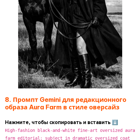
8. Промпт Gemini для редакционного
образа Aura Farm в стиле оверсайз
Нажмите, чтобы скопировать и вставить ⬇
High-fashion black-and-white fine-art oversized aura
farm editorial: subject in dramatic oversized coat