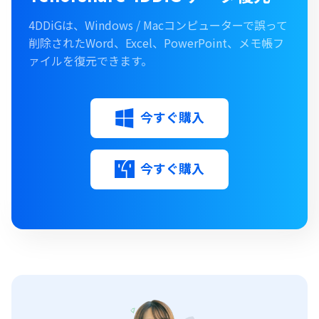
4DDiGは、Windows / Macコンピューターで誤って
削除されたWord、Excel、PowerPoint、メモ帳フ
ァイルを復元できます。
今すぐ購入
今すぐ購入