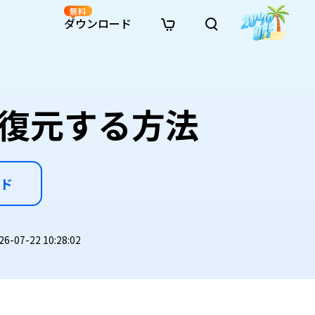
無料
ダウンロード
新着
イン修復
リソース
リソース
AI画像スタイル変換
· Win11制限を回避
· SDカード復元
· HDDデータ復元
· 重複検索（Win）
イン動画修復
· AI 3Dアクションフィギュアプロンプト
を復元する方法
· ハードディスクをクローン
· USBデータ復元
· ゴミ箱復元
· 重複検索（Mac）
イン写真修復
· シネマ風AI画像プロンプト
· Cドライブを拡張
· ファイル復元
· エクセル復元
· ディスク容量を解放
インファイル修復
· アニメ実写化プロンプト
· MBRをGPTに変換
· 写真復元
· 動画復元
· Macストレージを整理
イン音声修復
· AIアニメポートレートプロンプト
· AIレゴ風写真プロンプト
ド
07-22 10:28:02