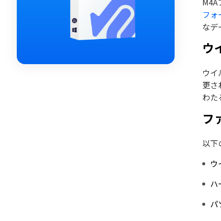
M4
フォ
なデ
ウ
ウイ
更さ
わた
フ
以下
ウ
ハ
パ