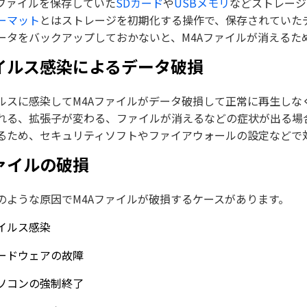
Aファイルを保存していた
SDカード
や
USBメモリ
などストレージ
ーマット
とはストレージを初期化する操作で、保存されていた
ータをバックアップしておかないと、M4Aファイルが消えるた
イルス感染によるデータ破損
ルスに感染してM4Aファイルがデータ破損して正常に再生しな
れる、拡張子が変わる、ファイルが消えるなどの症状が出る場
るため、セキュリティソフトやファイアウォールの設定などで
ァイルの破損
のような原因でM4Aファイルが破損するケースがあります。
イルス感染
ードウェアの故障
ソコンの強制終了