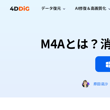
データ復元
AI修復＆高画質化
Windows管理
サポート
PCクリーンアッ
リソース
機能
iPh
Windows データ復元
iPho
Windowsで削除したファイルを復元
サポートセンター
ユーザ
Partition Manager
Duplicat
M4Aとは？
Wha
ガイド・お問い合わせ
ユーザー
Windows向けディスク管理ツール
重複ファ
プロ版
無料版
Wha
サブスク更新情報
使い方
Disk Copy
Tenorsh
最新版
最新のお知らせ
ヒントと
ディスクをクローン
Macを徹
Mac データ復元
macOSで削除したファイルを復元
お問い合わせ
新製品
4DDiG File Repair
Windows Backup
AIによるファイル修復と高画質化>>
データ保護向けPCバックアップ
プロ版
無料版
システム修復
原田 凪沙
Windows Boot Genius
Windowsの問題を数分で修復
Mac Boot Genius
Macの問題を無料で修復