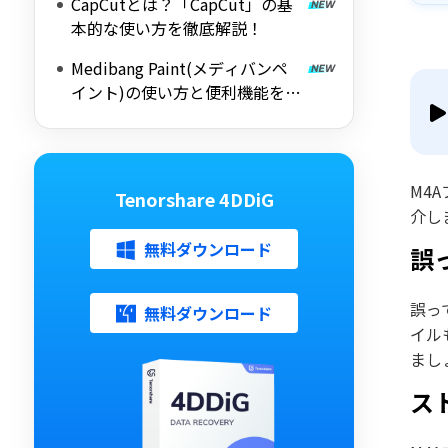
CapCutとは？「CapCut」の基
本的な使い方を徹底解説！
Medibang Paint(メディバンペ
イント)の使い方と便利機能を徹
底解説
M4
Tenorshare 4DDiG
介し
無料ダウンロード
誤
誤っ
無料ダウンロード
イル
まし
ス