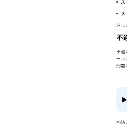
ス
ス
さま
不
不適
ール
問題
M4