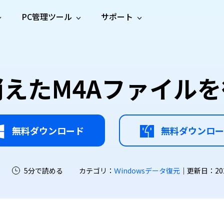
PC管理ツール
サポート
プ
ソーシャルメディア
修復ツール
無料オンラ
iOS26
one データ復元
Android データ復元
ne／iPadのデータを復元
Androidのデータを復元
AI
オンラ
ーガイド
ドキュ
e File Deleter
Dll Fixer
消えたM4Aファイル
動画修
写真修
オンラ
tsApp データ復元
LINE データ復元
ガイドセンター
メント
イルを検出・削除
WindowsのDLLエラーを修復
復
復
オンラ
tsAppのデータを復元
LINEのデータを復元
修復
新製
ガイド
are Cleamio
Email Repair
品
オンラ
対処法
底クリーンアップ＆最適化
破損したPST/OSTファイルを修復
音声修
動画高
写真高
AI
AI
復
画質化
画質化
無料ダウンロード
無料ダウンロー
5分で読める
カテゴリ：
Ｗindowsデータ復元
｜更新日：2026-