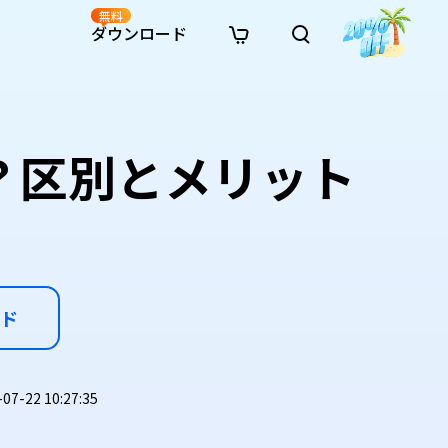
無料
ダウンロード
新着
イン修復
リソース
リソース
AI画像スタイル変換
· Win11制限を回避
· SDカード復元
· HDDデータ復元
· 重複検索（Win）
イン動画修復
· AI 3Dアクションフィギュアプロンプト
？区別とメリット
· ハードディスクをクローン
· USBデータ復元
· ゴミ箱復元
· 重複検索（Mac）
イン写真修復
· シネマ風AI画像プロンプト
· Cドライブを拡張
· ファイル復元
· エクセル復元
· ディスク容量を解放
インファイル修復
· アニメ実写化プロンプト
· MBRをGPTに変換
· 写真復元
· 動画復元
· Macストレージを整理
イン音声修復
· AIアニメポートレートプロンプト
· AIレゴ風写真プロンプト
ド
-22 10:27:35