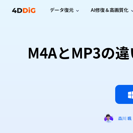
データ復元
AI修復＆高画質化
Windows管理
サポート
PCクリーンアッ
リソース
機能
iPh
Windows データ復元
iPho
Windowsで削除したファイルを復元
サポートセンター
ユーザ
Partition Manager
Duplicat
M4AとMP3
Wha
ガイド・お問い合わせ
ユーザー
Windows向けディスク管理ツール
重複ファ
プロ版
無料版
Wha
サブスク更新情報
使い方
Disk Copy
Tenorsh
最新版
最新のお知らせ
ヒントと
ディスクをクローン
Macを徹
Mac データ復元
macOSで削除したファイルを復元
お問い合わせ
新製品
4DDiG File Repair
Windows Backup
AIによるファイル修復と高画質化>>
データ保護向けPCバックアップ
プロ版
無料版
システム修復
Windows Boot Genius
Windowsの問題を数分で修復
森川 颯
Mac Boot Genius
Macの問題を無料で修復