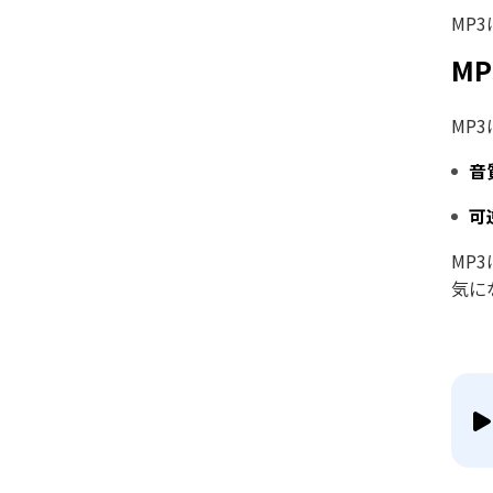
MP
M
MP
音
可
MP
気に