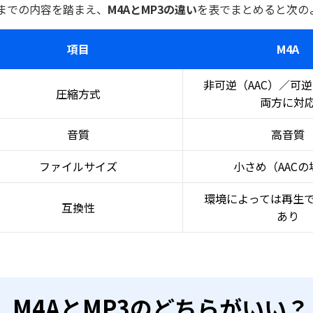
までの内容を踏まえ、
M4AとMP3の違い
を表でまとめると次の
項目
M4A
非可逆（AAC）／可逆
圧縮方式
両方に対
音質
高音質
ファイルサイズ
小さめ（AACの
環境によっては再生
互換性
あり
M4AとMP3のどちらがいい？