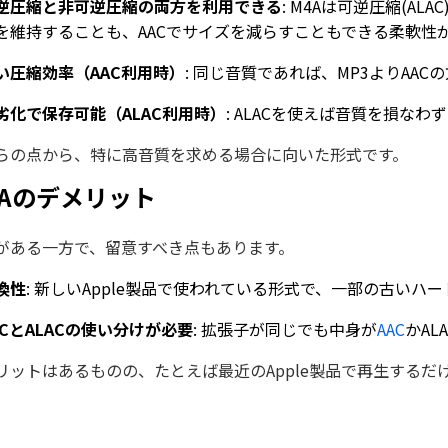
逆圧縮と非可逆圧縮の両方を利用できる
: M4Aは可逆圧縮(ALA
を維持することも、AACでサイズを減らすこともできる柔軟性
い圧縮効率（AAC利用時）
: 同じ音質であれば、MP3よりAA
劣化で保存可能（ALAC利用時）
: ALACを使えば音質を損な
らの点から、特に高音質を求める場合に向いた形式です。
4Aのデメリット
がある一方で、留意すべき点もあります。
換性
: 新しいApple製品で使われている形式で、一部の古い
ACとALACの使い分けが必要
: 拡張子が同じでも中身が
AAC
かA
リットはあるものの、たとえば最近のApple製品で再生する