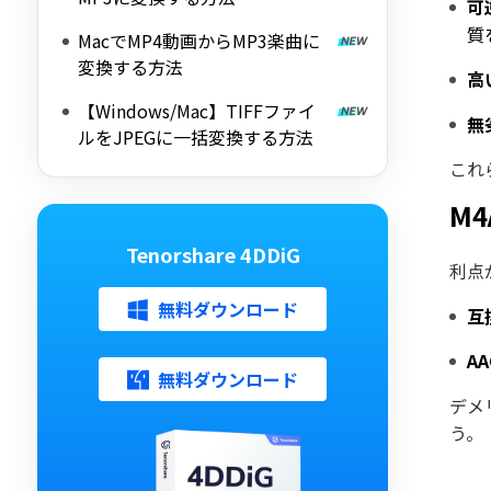
可
質
MacでMP4動画からMP3楽曲に
変換する方法
高
【Windows/Mac】TIFFファイ
無
ルをJPEGに一括変換する方法
これ
M
Tenorshare 4DDiG
利点
無料ダウンロード
互
A
無料ダウンロード
デメ
う。