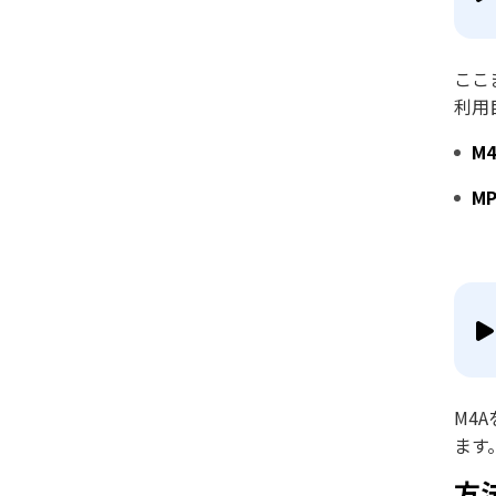
ここ
利用
M
M
M4
ます
方法