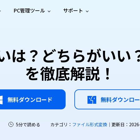
PC管理ツール
サポート
プ
ソーシャルメディア
修復ツール
無料オンラ
iOS26
one データ復元
Android データ復元
ne／iPadのデータを復元
Androidのデータを復元
AI
オンラ
ーガイド
ドキュ
e File Deleter
Dll Fixer
の違いは？どちらがいい
動画修
写真修
オンラ
tsApp データ復元
LINE データ復元
ガイドセンター
メント
イルを検出・削除
WindowsのDLLエラーを修復
復
復
オンラ
tsAppのデータを復元
LINEのデータを復元
修復
新製
ガイド
are Cleamio
Email Repair
を徹底解説！
品
オンラ
対処法
底クリーンアップ＆最適化
破損したPST/OSTファイルを修復
音声修
動画高
写真高
AI
AI
復
画質化
画質化
無料ダウンロード
無料ダウンロー
5分で読める
カテゴリ：
ファイル形式変換
｜更新日：2026-07