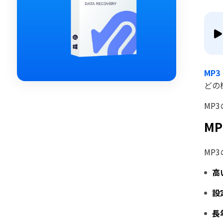
MP
どの
MP
M
MP
高
設
長