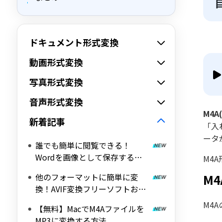
ドキュメント形式変換
動画形式変換
写真形式変換
音声形式変換
M4
新着記事
「入
ータ
誰でも簡単に閲覧できる！
Wordを画像として保存する方
M4
法を紹介
他のフォーマットに簡単に変
M
換！AVIF変換フリーソフトおす
すめ４選
M4
【無料】MacでM4Aファイルを
MP3に変換する方法