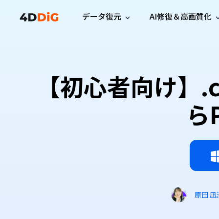
データ復元
AI修復＆高画質化
Windows管理
サポート
PCクリーンアッ
リソース
機能
iPh
Windows データ復元
iPho
Windowsで削除したファイルを復元
サポートセンター
ユーザ
Partition Manager
Duplicat
【初心者向け】.
Wha
ガイド・お問い合わせ
ユーザー
Windows向けディスク管理ツール
重複ファ
プロ版
無料版
Wha
サブスク更新情報
使い方
Disk Copy
Tenorsh
ら
最新版
最新のお知らせ
ヒントと
ディスクをクローン
Macを徹
Mac データ復元
macOSで削除したファイルを復元
お問い合わせ
新製品
4DDiG File Repair
Windows Backup
AIによるファイル修復と高画質化>>
データ保護向けPCバックアップ
プロ版
無料版
システム修復
Windows Boot Genius
Windowsの問題を数分で修復
原田 凪
Mac Boot Genius
Macの問題を無料で修復