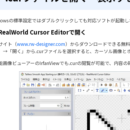
ndowsの標準設定ではダブルクリックしても対応ソフトが起動
RealWorld Cursor Editorで開く
サイト（
www.rw-designer.com
）からダウンロードできる無
」→「開く」から.curファイルを選択すると、カーソル画像
能画像ビューアーのIrfanViewでも.curの閲覧が可能で、内