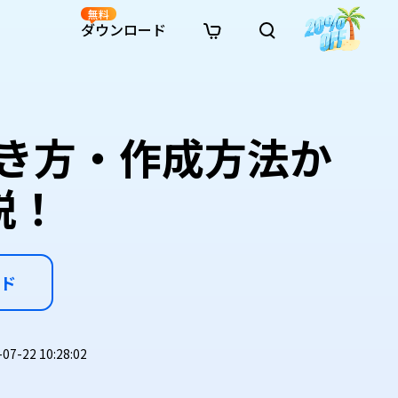
無料
ダウンロード
新着
イン修復
リソース
リソース
AI画像スタイル変換
· Win11制限を回避
· SDカード復元
· HDDデータ復元
· 重複検索（Win）
イン動画修復
· AI 3Dアクションフィギュアプロンプト
開き方・作成方法か
· ハードディスクをクローン
· USBデータ復元
· ゴミ箱復元
· 重複検索（Mac）
イン写真修復
· シネマ風AI画像プロンプト
· Cドライブを拡張
· ファイル復元
· エクセル復元
· ディスク容量を解放
インファイル修復
· アニメ実写化プロンプト
· MBRをGPTに変換
· 写真復元
· 動画復元
· Macストレージを整理
説！
イン音声修復
· AIアニメポートレートプロンプト
· AIレゴ風写真プロンプト
ド
-22 10:28:02