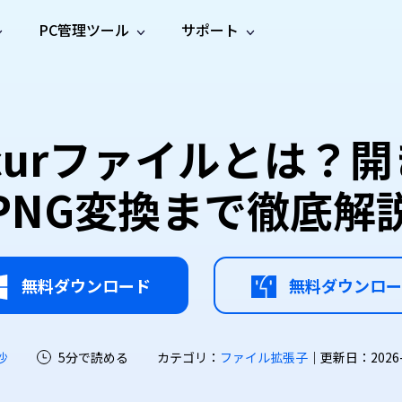
PC管理ツール
サポート
プ
ソーシャルメディア
修復ツール
無料オンラ
iOS26
one データ復元
Android データ復元
ne／iPadのデータを復元
Androidのデータを復元
AI
オンラ
ーガイド
ドキュ
e File Deleter
Dll Fixer
curファイルとは？
動画修
写真修
オンラ
tsApp データ復元
LINE データ復元
ガイドセンター
メント
イルを検出・削除
WindowsのDLLエラーを修復
復
復
オンラ
tsAppのデータを復元
LINEのデータを復元
修復
新製
ガイド
are Cleamio
Email Repair
PNG変換まで徹底解
品
オンラ
対処法
底クリーンアップ＆最適化
破損したPST/OSTファイルを修復
音声修
動画高
写真高
AI
AI
復
画質化
画質化
無料ダウンロード
無料ダウンロー
沙
5分で読める
カテゴリ：
ファイル拡張子
｜更新日：2026-07