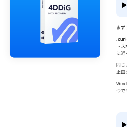
まず
.cur
トス
に近
同じ
止画
Wi
つで