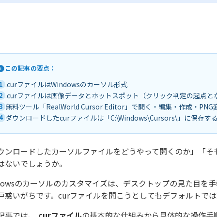
この記事の要点：
1
.curファイルはWindowsのカーソル形式
2
.curファイルは画像データとホットスポット（クリック判定の起点
3
無料ツール「RealWorld Cursor Editor」で開く・編集・作成・
4
ダウンロードしたcurファイルは「C:\Windows\Cursors\」に保
ウンロードしたカーソルファイルをどうやって開くのか」「そも
はないでしょうか。
ndowsのカーソルのカスタマイズは、デスクトップの見た目
戸惑いがちです。curファイルを開こうとしてもデフォルトで
記事では、
.curファイル
の基本的な仕組みから具体的な操作手