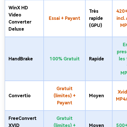
WinX HD
Très
420+
Video
Essai + Payant
rapide
incl.
Converter
(GPU)
MP
Deluxe
En
pres
HandBrake
100% Gratuit
Rapide
les
MP
Gratuit
Xvid
Convertio
(limites) +
Moyen
MP4
Payant
FreeConvert
Gratuit
XVID
(limites) +
Moyen
500+