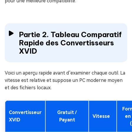
pour une meilleure compatibilité.
Partie 2. Tableau Comparatif
Rapide des Convertisseurs
XVID
Voici un aperçu rapide avant d’examiner chaque outil. La
vitesse est relative et suppose un PC moderne moyen
et des fichiers locaux.
Form
Convertisseur
Gratuit /
Vitesse
en
XVID
Payant