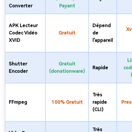
Converter
Payant
APK Lecteur
Dépend
Xv
Codec Vidéo
Gratuit
de
XVID
l'appareil
Li
Shutter
Gratuit
Rapide
cod
Encoder
(donationware)
Très
FFmpeg
100% Gratuit
rapide
Pres
(CLI)
Très