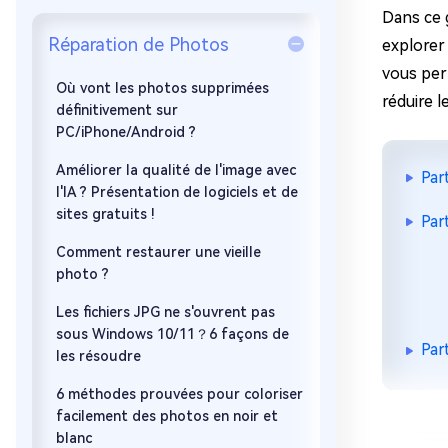
sur Windows
en quelq
Dans ce 
Réparation de Photos
4DDiG Email Repair
Mac Bo
explorer
Réparer les fichiers PST/OST
Réparer 
vous per
corrompus
gratuite
Où vont les photos supprimées
réduire l
définitivement sur
PC/iPhone/Android ?
Améliorer la qualité de l'image avec
Par
l'IA ? Présentation de logiciels et de
sites gratuits !
Par
Comment restaurer une vieille
photo ?
Les fichiers JPG ne s'ouvrent pas
sous Windows 10/11？6 façons de
Par
les résoudre
6 méthodes prouvées pour coloriser
facilement des photos en noir et
blanc