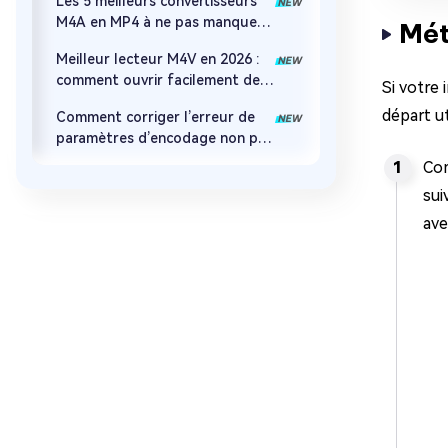
Les 5 meilleurs convertisseurs
et AVI
M4A en MP4 à ne pas manquer
Mét
en 2026
Meilleur lecteur M4V en 2026 :
comment ouvrir facilement des
Si votre
fichiers M4V sur n'importe quel
départ u
Comment corriger l’erreur de
appareil
paramètres d’encodage non pris
en charge dans Windows Media
Com
Player
sui
ave