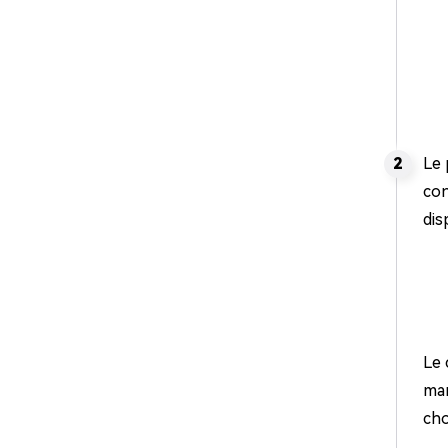
Le 
con
dis
Le 
man
cho