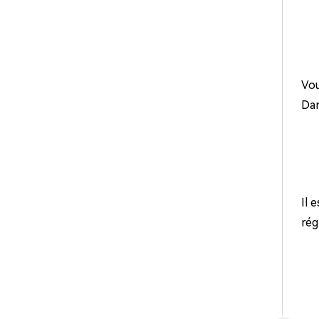
Vou
Dan
Il 
rég