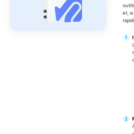
outil
et, s
rapid