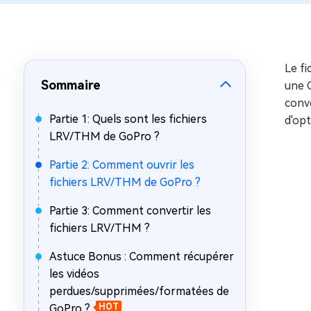
sur Windows
en quelq
4DDiG Email Repair
Mac Bo
Réparer les fichiers PST/OST
Réparer 
corrompus
gratuite
Le fi
Sommaire
une G
conve
Partie 1: Quels sont les fichiers
d'opt
LRV/THM de GoPro ?
Partie 2: Comment ouvrir les
fichiers LRV/THM de GoPro ?
Partie 3: Comment convertir les
fichiers LRV/THM ?
Astuce Bonus : Comment récupérer
les vidéos
perdues/supprimées/formatées de
GoPro ?
HOT