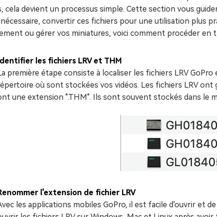
s, cela devient un processus simple. Cette section vous guider
i nécessaire, convertir ces fichiers pour une utilisation plus 
ement ou gérer vos miniatures, voici comment procéder en tr
Identifier les fichiers LRV et THM
La première étape consiste à localiser les fichiers LRV GoPr
répertoire où sont stockées vos vidéos. Les fichiers LRV ont
ont une extension ".THM". Ils sont souvent stockés dans le m
Renommer l'extension de fichier LRV
Avec les applications mobiles GoPro, il est facile d'ouvrir et 
ouvrir les fichiers LRV sur Windows, Mac et Linux après avoir 