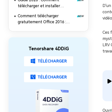
D'un 
télécharger et installer
Microsoft Office 2021
conte
Comment télécharger
vidéo
gratuitement Office 2016 :
Guide d'installation complet
Ces f
mysté
LRV G
Tenorshare 4DDiG
travai
TÉLÉCHARGER
TÉLÉCHARGER
Ouvri