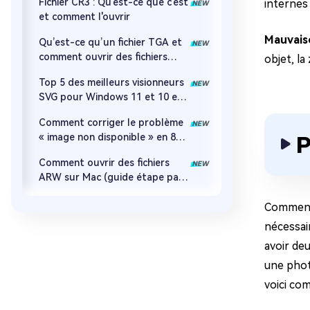
Fichier CR3 : Qu'est-ce que c'est
internes 
et comment l'ouvrir
Mauvais
Qu’est-ce qu’un fichier TGA et
comment ouvrir des fichiers
objet, la
TGA sur n’importe quel appareil
Top 5 des meilleurs visionneurs
?
SVG pour Windows 11 et 10 en
2026
Comment corriger le problème
P
« image non disponible » en 8
méthodes
Comment ouvrir des fichiers
ARW sur Mac (guide étape par
étape)
Comment 
nécessai
avoir de
une phot
voici co