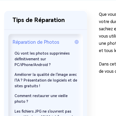
sur Windows
en quelq
4DDiG Email Repair
Mac Bo
Que vous
Réparer les fichiers PST/OST
Réparer 
Tips de Réparation
corrompus
votre dur
gratuite
sachiez
c
vous uti
Réparation de Photos
une photo
et tous l
Où vont les photos supprimées
définitivement sur
Dans cet 
PC/iPhone/Android ?
de vous d
Améliorer la qualité de l'image avec
l'IA ? Présentation de logiciels et de
sites gratuits !
Comment restaurer une vieille
photo ?
Les fichiers JPG ne s'ouvrent pas