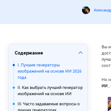
за минуты
Александ
Mac Boot Genius
Устранение проблем с Mac за
минуты
Вы и
Содержание
дост
лучш
I. Лучшие генераторы
соот
изображений на основе ИИ 2026
года
Но н
ИИ
,
II. Как выбрать лучший генератор
изображений на основе ИИ
III. Часто задаваемые вопросы о
лучших генераторах