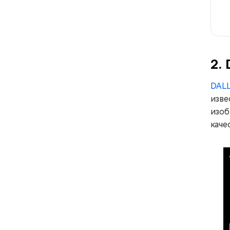
2. 
DALL
изве
изоб
каче