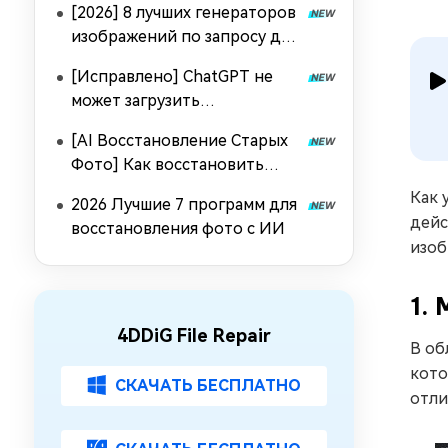
[2026] 8 лучших генераторов
изображений по запросу для
воссоздания стиля
[Исправлено] ChatGPT не
изображения
может загрузить
изображение | 9 методов,
[AI Восстановление Старых
проверенных
Фото] Как восстановить
пользователями
старые фотографии с
Как 
2026 Лучшие 7 программ для
легкостью
дейс
восстановления фото с ИИ
изоб
1.
4DDiG File Repair
В об
кото
СКАЧАТЬ БЕСПЛАТНО
отли