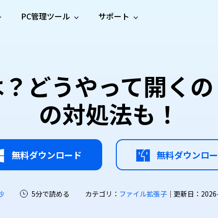
PC管理ツール
サポート
プ
ソーシャルメディア
修復ツール
無料オンラ
iOS26
one データ復元
Android データ復元
ne／iPadのデータを復元
Androidのデータを復元
AI
オンラ
ーガイド
ドキュ
e File Deleter
Dll Fixer
は？どうやって開く
動画修
写真修
オンラ
tsApp データ復元
LINE データ復元
ガイドセンター
メント
イルを検出・削除
WindowsのDLLエラーを修復
復
復
オンラ
tsAppのデータを復元
LINEのデータを復元
修復
新製
ガイド
are Cleamio
Email Repair
の対処法も！
品
オンラ
対処法
底クリーンアップ＆最適化
破損したPST/OSTファイルを修復
音声修
動画高
写真高
AI
AI
復
画質化
画質化
無料ダウンロード
無料ダウンロー
沙
5分で読める
カテゴリ：
ファイル拡張子
｜更新日：2026-07