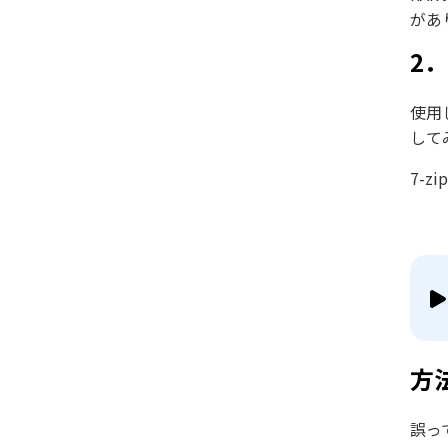
があ
2
使用
して
7-
方
誤っ