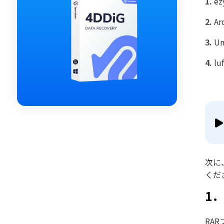
ez
Ar
Un
lu
次に
くだ
1
RA