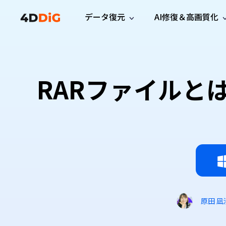
データ復元
AI修復＆高画質化
Windows管理
サポート
PCクリーンアッ
リソース
機能
iPh
Windows データ復元
iPho
Windowsで削除したファイルを復元
サポートセンター
ユーザ
Partition Manager
Duplicat
RARファイルと
Wha
ガイド・お問い合わせ
ユーザー
Windows向けディスク管理ツール
重複ファ
プロ版
無料版
Wha
サブスク更新情報
使い方
Disk Copy
Tenorsh
最新版
最新のお知らせ
ヒントと
ディスクをクローン
Macを徹
Mac データ復元
macOSで削除したファイルを復元
お問い合わせ
新製品
4DDiG File Repair
Windows Backup
AIによるファイル修復と高画質化>>
データ保護向けPCバックアップ
プロ版
無料版
システム修復
Windows Boot Genius
Windowsの問題を数分で修復
原田 凪
Mac Boot Genius
Macの問題を無料で修復