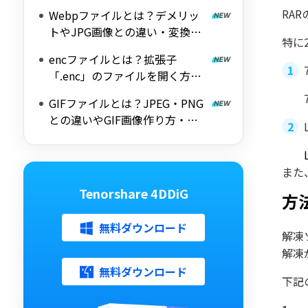
RA
Webpファイルとは？デメリッ
トやJPG画像との違い・変換方
特に
法を詳しく解説
encファイルとは？拡張子
「.enc」のファイルを開く方法
を紹介
GIFファイルとは？JPEG・PNG
との違いやGIF画像作り方・変
換ツール
また
Tenorshare 4DDiG
方
無料ダウンロード
解凍
解凍
無料ダウンロード
下記