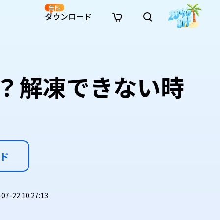
無料
ダウンロード
新着
イン修復
リソース
リソース
AI画像スタイル変換
· Win11制限を回避
· SDカード復元
· HDDデータ復元
· 重複検索（Win）
イン動画修復
· AI 3Dアクションフィギュアプロンプト
の？解凍できない時
· ハードディスクをクローン
· USBデータ復元
· ゴミ箱復元
· 重複検索（Mac）
イン写真修復
· シネマ風AI画像プロンプト
· Cドライブを拡張
· ファイル復元
· エクセル復元
· ディスク容量を解放
インファイル修復
· アニメ実写化プロンプト
· MBRをGPTに変換
· 写真復元
· 動画復元
· Macストレージを整理
イン音声修復
· AIアニメポートレートプロンプト
· AIレゴ風写真プロンプト
ド
-22 10:27:13