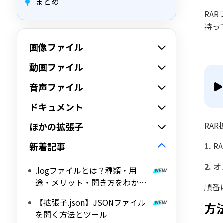
まとめ
RA
持っ
画像ファイル
動画ファイル
音声ファイル
ドキュメント
RA
ほかの拡張子
新着記事
R
オ
.logファイルとは？種類・用
途・メリット・開き方をわかり
順番
やすく解説
【拡張子.json】JSONファイル
方
を開く方法とツール