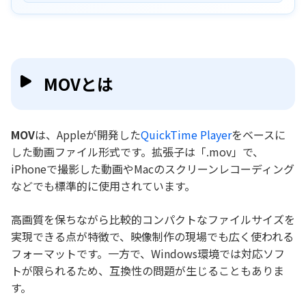
方法1．ゴミ箱からMOV動画を復元する
方法2．Time Machine（タイムマシン）バックアップ
から復元する
方法3．iCloudドライブからMOV動画を復元する
方法4．データ復元ソフトでMOVファイルを復元する
MOVとは
【再生できない】壊れたMOV動画ファイルを修
復する方法
MOV
は、Appleが開発した
QuickTime Player
をベースに
方法1．動画プレイヤー「VLC」で修復する
した動画ファイル形式です。拡張子は「.mov」で、
方法2．動画修復ツール「4DDiG File Repair」で修復
iPhoneで撮影した動画やMacのスクリーンレコーディング
する
などでも標準的に使用されています。
MOV動画に関するよくある質問
高画質を保ちながら比較的コンパクトなファイルサイズを
まとめ
実現できる点が特徴で、映像制作の現場でも広く使われる
フォーマットです。一方で、Windows環境では対応ソフ
トが限られるため、互換性の問題が生じることもありま
す。