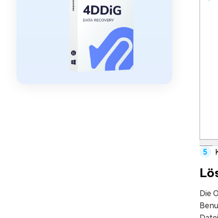
Lös
Die 
Benu
Datei