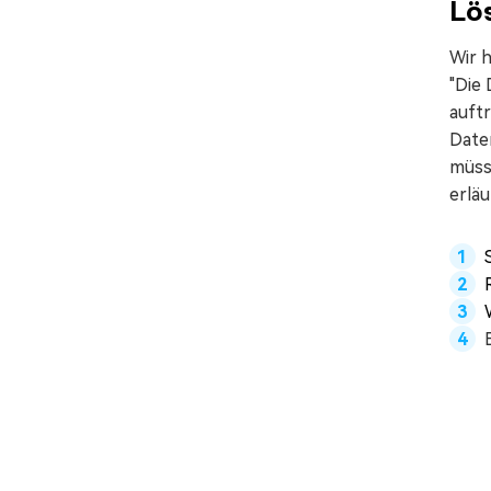
Lö
Wir h
"Die
auftr
Date
müss
erläu