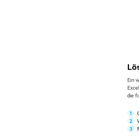
Lös
Ein w
Exce
die f