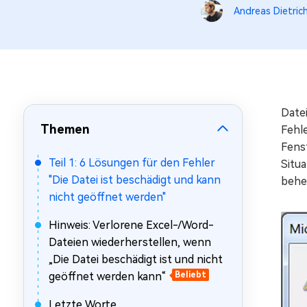
Mac Boot Genius
Andreas Dietric
Mac-Probleme kostenlos
beheben
Datei
Themen
Fehle
Fens
Teil 1: 6 Lösungen für den Fehler
Situ
"Die Datei ist beschädigt und kann
behe
nicht geöffnet werden"
Hinweis: Verlorene Excel-/Word-
Dateien wiederherstellen, wenn
„Die Datei beschädigt ist und nicht
geöffnet werden kann“
Beliebt
Letzte Worte