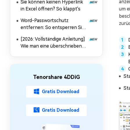
anzei
Sie können keinen Hyperlink
in Excel öffnen? So klappt's
um e
besc
Word-Passwortschutz
zurü
entfernen: So entsperren Sie
Ihre Dokumente [2026]
[2026: Vollständige Anleitung]
Wie man eine überschriebene
Excel-Datei auf dem Mac
wiederherstellt
St
Tenorshare 4DDiG
Sta
Gratis Download
Gratis Download