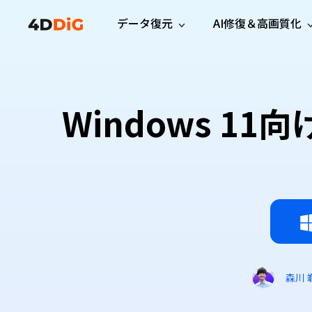
データ復元
AI修復＆高画質化
Windows管理
サポート
PCクリーンアッ
リソース
機能
iPh
Windows データ復元
iPho
Windowsで削除したファイルを復元
サポートセンター
ユーザ
Partition Manager
Duplicat
Windows 1
Wha
ガイド・お問い合わせ
ユーザー
Windows向けディスク管理ツール
重複ファ
プロ版
無料版
Wha
サブスク更新情報
使い方
Disk Copy
Tenorsh
最新版
最新のお知らせ
ヒントと
ディスクをクローン
Macを徹
Mac データ復元
macOSで削除したファイルを復元
お問い合わせ
新製品
4DDiG File Repair
Windows Backup
AIによるファイル修復と高画質化>>
データ保護向けPCバックアップ
プロ版
無料版
システム修復
Windows Boot Genius
Windowsの問題を数分で修復
森川 
Mac Boot Genius
Macの問題を無料で修復