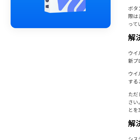
ボタ
際は
って
解
ウイ
新プ
ウイ
する
ただ
さい
とを
解
シス