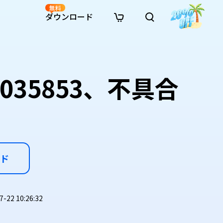
無料
ダウンロード
新着
イン修復
リソース
リソース
AI画像スタイル変換
· Win11制限を回避
· SDカード復元
· HDDデータ復元
· 重複検索（Win）
イン動画修復
· AI 3Dアクションフィギュアプロンプト
035853、不具合
· ハードディスクをクローン
· USBデータ復元
· ゴミ箱復元
· 重複検索（Mac）
イン写真修復
· シネマ風AI画像プロンプト
· Cドライブを拡張
· ファイル復元
· エクセル復元
· ディスク容量を解放
インファイル修復
· アニメ実写化プロンプト
· MBRをGPTに変換
· 写真復元
· 動画復元
· Macストレージを整理
イン音声修復
· AIアニメポートレートプロンプト
· AIレゴ風写真プロンプト
ド
22 10:26:32