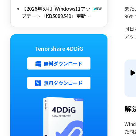
能・不具合・インストール失敗
【2026年5月】Windows11アッ
また、
時の対処法まとめ
プデート「KB5089549」更新内
96
容と既知の不具合、注意点を解
同日
説
アッ
Tenorshare 4DDiG
無料ダウンロード
無料ダウンロード
解
Win
た問