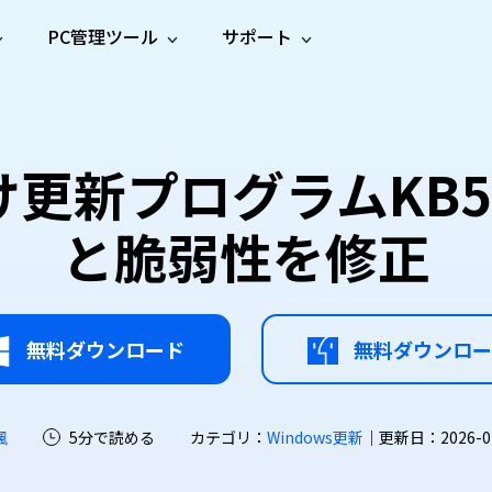
PC管理ツール
サポート
プ
ソーシャルメディア
修復ツール
無料オンラ
iOS26
one データ復元
Android データ復元
ne／iPadのデータを復元
Androidのデータを復元
AI
オンラ
ーガイド
ドキュ
e File Deleter
Dll Fixer
1向け更新プログラムKB5
動画修
写真修
オンラ
tsApp データ復元
LINE データ復元
ガイドセンター
メント
イルを検出・削除
WindowsのDLLエラーを修復
復
復
オンラ
tsAppのデータを復元
LINEのデータを復元
修復
新製
ガイド
are Cleamio
Email Repair
と脆弱性を修正
品
オンラ
対処法
底クリーンアップ＆最適化
破損したPST/OSTファイルを修復
音声修
動画高
写真高
AI
AI
復
画質化
画質化
無料ダウンロード
無料ダウンロー
颯
5分で読める
カテゴリ：
Windows更新
｜更新日：2026-07-