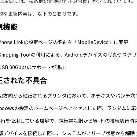
5035853には、複数個の新機能と不具合修正が含まれています。
的な更新内容は、以下のとおりです。
規機能
Phone Linkの設定ページの名前を「MobileDevicd」に変更
Snipping Toolの利用による、Androidデバイスの写真や
USB 80Gbpsのサポートが追加
正された不具合
辺方向から給紙されるプリンタにおいて、ホチキスやパンチ穴
indowsの設定のホームページへアクセスした際、ランダムに
i-Fiを使用している環境で、携帯電話網からWi-Fiの接続切替
部デバイスを接続した際に、システムがスリープ状態から解除