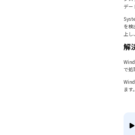
デー
Sy
を検
上し、
解
Wi
で処
Wi
ます