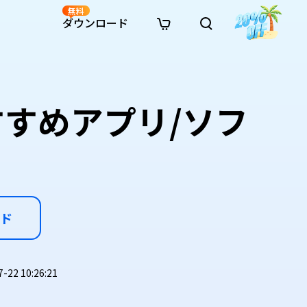
無料
ダウンロード
新着
イン修復
リソース
リソース
AI画像スタイル変換
· Win11制限を回避
· SDカード復元
· HDDデータ復元
· 重複検索（Win）
イン動画修復
· AI 3Dアクションフィギュアプロンプト
すめアプリ/ソフ
· ハードディスクをクローン
· USBデータ復元
· ゴミ箱復元
· 重複検索（Mac）
イン写真修復
· シネマ風AI画像プロンプト
· Cドライブを拡張
· ファイル復元
· エクセル復元
· ディスク容量を解放
インファイル修復
· アニメ実写化プロンプト
· MBRをGPTに変換
· 写真復元
· 動画復元
· Macストレージを整理
イン音声修復
· AIアニメポートレートプロンプト
· AIレゴ風写真プロンプト
ド
2 10:26:21