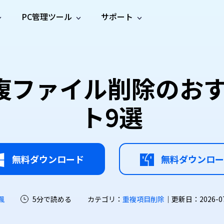
PC管理ツール
サポート
プ
ソーシャルメディア
修復ツール
無料オンラ
iOS26
one データ復元
Android データ復元
ne／iPadのデータを復元
Androidのデータを復元
AI
オンラ
ーガイド
ドキュ
e File Deleter
Dll Fixer
複ファイル削除のおす
動画修
写真修
オンラ
tsApp データ復元
LINE データ復元
ガイドセンター
メント
イルを検出・削除
WindowsのDLLエラーを修復
復
復
オンラ
tsAppのデータを復元
LINEのデータを復元
修復
新製
ガイド
are Cleamio
Email Repair
ト9選
品
オンラ
対処法
底クリーンアップ＆最適化
破損したPST/OSTファイルを修復
音声修
動画高
写真高
AI
AI
復
画質化
画質化
無料ダウンロード
無料ダウンロー
颯
5分で読める
カテゴリ：
重複項目削除
｜更新日：2026-07-2