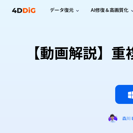
データ復元
AI修復＆高画質化
Windows管理
サポート
PCクリーンアッ
リソース
機能
iPh
Windows データ復元
iPho
Windowsで削除したファイルを復元
サポートセンター
ユーザ
Partition Manager
Duplicat
【動画解説】重
Wha
ガイド・お問い合わせ
ユーザー
Windows向けディスク管理ツール
重複ファ
プロ版
無料版
Wha
サブスク更新情報
使い方
Disk Copy
Tenorsh
最新版
最新のお知らせ
ヒントと
ディスクをクローン
Macを徹
Mac データ復元
macOSで削除したファイルを復元
お問い合わせ
新製品
4DDiG File Repair
Windows Backup
AIによるファイル修復と高画質化>>
データ保護向けPCバックアップ
プロ版
無料版
システム修復
Windows Boot Genius
Windowsの問題を数分で修復
森川 
Mac Boot Genius
Macの問題を無料で修復