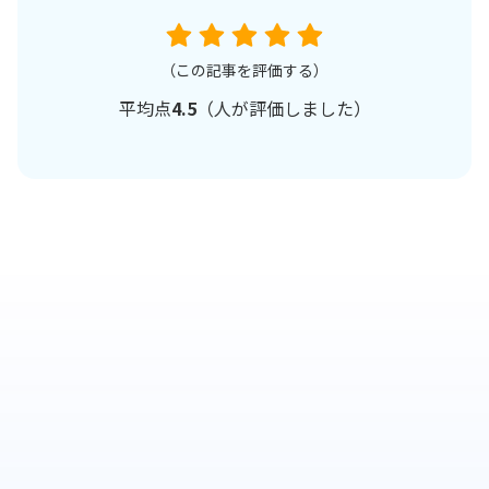
（この記事を評価する）
平均点
4.5
（
人が評価しました）