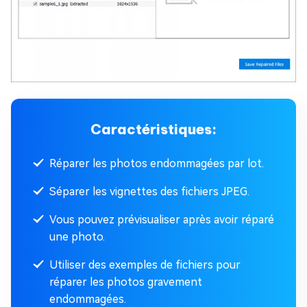
Caractéristiques:
Réparer les photos endommagées par lot.
Séparer les vignettes des fichiers JPEG.
Vous pouvez prévisualiser après avoir réparé
une photo.
Utiliser des exemples de fichiers pour
réparer les photos gravement
endommagées.