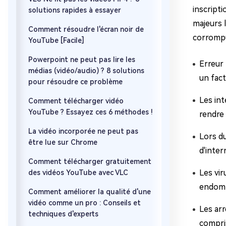
inscript
solutions rapides à essayer
majeurs l
Comment résoudre l'écran noir de
corrompu
YouTube [Facile]
Powerpoint ne peut pas lire les
Erreur 
médias (vidéo/audio) ? 8 solutions
un fact
pour résoudre ce problème
Les int
Comment télécharger vidéo
YouTube ? Essayez ces 6 méthodes !
rendre 
La vidéo incorporée ne peut pas
Lors d
être lue sur Chrome
d'inter
Comment télécharger gratuitement
Les vir
des vidéos YouTube avec VLC
endomma
Comment améliorer la qualité d'une
vidéo comme un pro : Conseils et
Les arr
techniques d'experts
compris