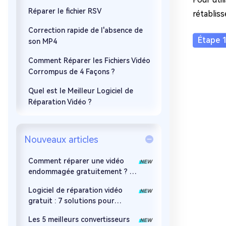
Réparer le fichier RSV
rétablis
Correction rapide de l'absence de
son MP4
Comment Réparer les Fichiers Vidéo
Corrompus de 4 Façons ?
Quel est le Meilleur Logiciel de
Réparation Vidéo ?
Nouveaux articles
Comment réparer une vidéo
endommagée gratuitement ? 7
méthodes efficaces
Logiciel de réparation vidéo
gratuit : 7 solutions pour
réparer des fichiers MP4, MOV
Les 5 meilleurs convertisseurs
et AVI