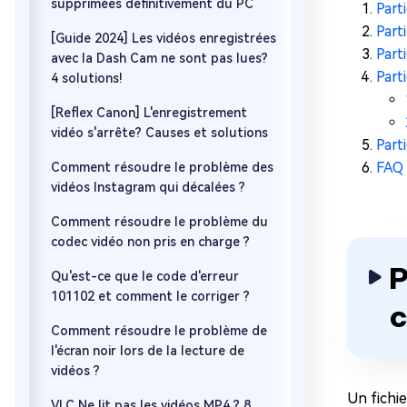
supprimées définitivement du PC
Part
Part
[Guide 2024] Les vidéos enregistrées
Part
avec la Dash Cam ne sont pas lues?
Part
4 solutions!
[Reflex Canon] L'enregistrement
vidéo s'arrête? Causes et solutions
Part
FAQ 
Comment résoudre le problème des
vidéos Instagram qui décalées ?
Comment résoudre le problème du
codec vidéo non pris en charge ?
P
Qu'est-ce que le code d'erreur
101102 et comment le corriger ?
c
Comment résoudre le problème de
l'écran noir lors de la lecture de
vidéos ?
Un fichi
VLC Ne lit pas les vidéos MP4 ? 8