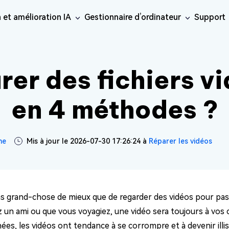
 et amélioration IA
Gestionnaire d’ordinateur
Support
inateur
Réseaux sociaux
iOS26
Réparation en ligne
Ressourc
ne Data Recovery
Android Recovery
érer les données perdues
er des fichiers v
· Contourn
Récupérer les données Android
Réparation de v
e
uplicate File
aration de
Réparation de
Phone/iPad
IA
Windows 
Réparation de p
teur
éo
photo
· Cloner 
sApp Recovery
LINE Recovery
Réparation de fi
 guide de
t supprimer les fichiers
en 4 méthodes ?
érer les données
Récupérer les discussions LINE
aration de
Réparation
ur
e
Réparation audi
sApp
sans sauvegarde
· Étendre 
cuments
audio
Nouveau
ratique
are Cleamio
· Convert
onseils et
e approfondi et
lioration de
Amélioration de
ne
Mis à jour le 2026-07-30 17:26:24 à
Réparer les vidéos
IA
IA
tion de Mac
éo
photo
tème
 pas grand-chose de mieux que de regarder des vidéos pour pas
z un ami ou que vous voyagiez, une vidéo sera toujours à vos 
s Boot Genius
les problèmes Windows
es, les vidéos ont tendance à se corrompre et à devenir illis