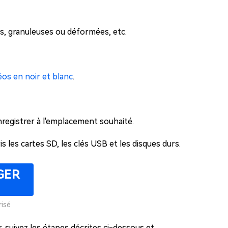
ées, granuleuses ou déformées, etc.
éos en noir et blanc
.
nregistrer à l'emplacement souhaité.
 les cartes SD, les clés USB et les disques durs.
GER
isé
, suivez les étapes décrites ci-dessous et