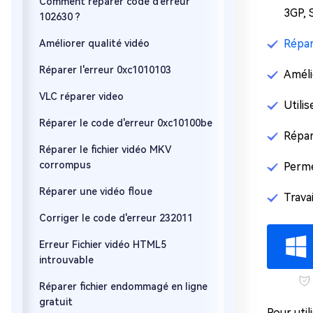
Comment réparer code d'erreur
3GP, 
102630 ?
Répar
Améliorer qualité vidéo
Réparer l'erreur 0xc1010103
Améli
VLC réparer video
Utilis
Réparer le code d'erreur 0xc10100be
Répar
Réparer le fichier vidéo MKV
corrompus
Perme
Réparer une vidéo floue
Trava
Corriger le code d'erreur 232011
Erreur Fichier vidéo HTML5
introuvable
Réparer fichier endommagé en ligne
gratuit
Pour util