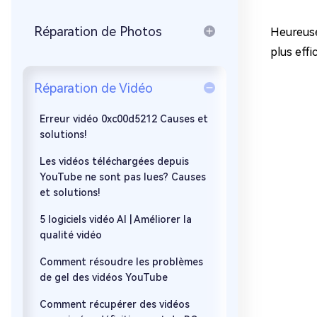
sur Windows
en quelq
Réparation de Photos
4DDiG Email Repair
Mac Bo
Heureuse
Réparer les fichiers PST/OST
Réparer 
plus eff
corrompus
gratuite
Réparation de Vidéo
Erreur vidéo 0xc00d5212 Causes et
solutions!
Les vidéos téléchargées depuis
YouTube ne sont pas lues? Causes
et solutions!
5 logiciels vidéo AI | Améliorer la
qualité vidéo
Comment résoudre les problèmes
de gel des vidéos YouTube
Comment récupérer des vidéos