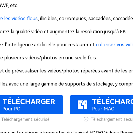
SWF, etc.
e les vidéos flous
, illisibles, corrompues, saccadées, saccad
orez la qualité vidéo et augmentez la résolution jusqu'à 8K.
ez l’intelligence artificielle pour restaurer et
coloriser vos vid
e plusieurs vidéos/photos en une seule fois.
t de prévisualiser les vidéos/photos réparées avant de les e
illez avec une large gamme de supports de stockage, y compris
TÉLÉCHARGER
TÉLÉCHAR
Pour PC
Pour MAC
Téléchargement sécurisé
Téléchargement sécur
iser ces fonctions étonnantes du logiciel 4DDiG Videos Repair