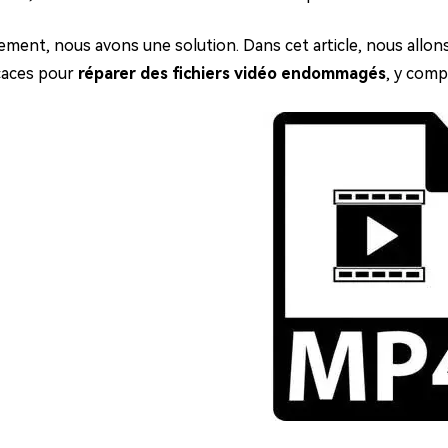
ues minutes
ot Genius
ment, nous avons une solution. Dans cet article, nous allo
les problèmes Mac
icaces pour
réparer des fichiers vidéo endommagés
, y comp
ment