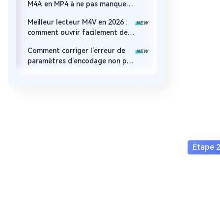
M4A en MP4 à ne pas manquer
en 2026
Meilleur lecteur M4V en 2026 :
comment ouvrir facilement des
fichiers M4V sur n'importe quel
Comment corriger l’erreur de
appareil
paramètres d’encodage non pris
en charge dans Windows Media
Player