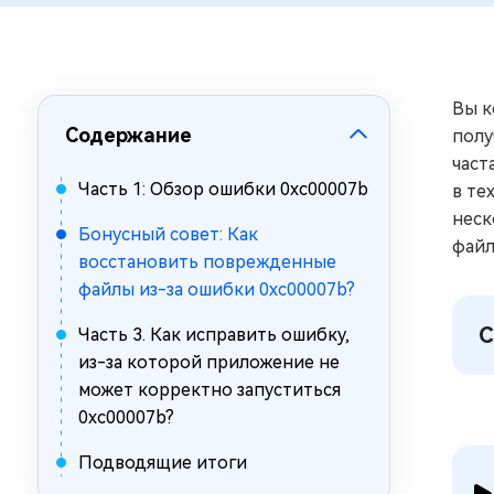
за минуты
Mac Boot Genius
Устранение проблем с Mac за
минуты
Вы к
Содержание
полу
част
Часть 1: Обзор ошибки 0xc00007b
в те
неск
Бонусный совет: Как
файл
восстановить поврежденные
файлы из-за ошибки 0xc00007b?
С
Часть 3. Как исправить ошибку,
из-за которой приложение не
может корректно запуститься
0xc00007b?
Подводящие итоги