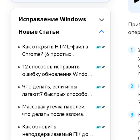
Исправление Windows
Прил
Новые Статьи
опер
Как открыть HTML-файл в
Chrome? [6 простых
способов]
12 способов исправить
ошибку обновления Windows
с кодом 0x80073712
Что делать, если игры
лагают:7 быстрых способов
сделать игру плавной
Массовая утечка паролей:
что делать после взлома
данных
Как обновить
неподдерживаемый ПК до