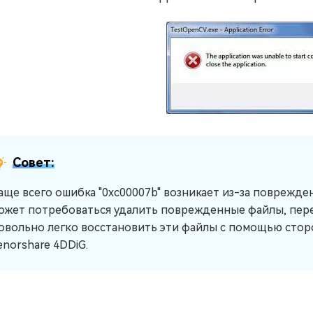
Совет:
аще всего ошибка "0xc00007b" возникает из-за поврежде
ожет потребоваться удалить поврежденные файлы, пере
овольно легко восстановить эти файлы с помощью сторо
enorshare 4DDiG.