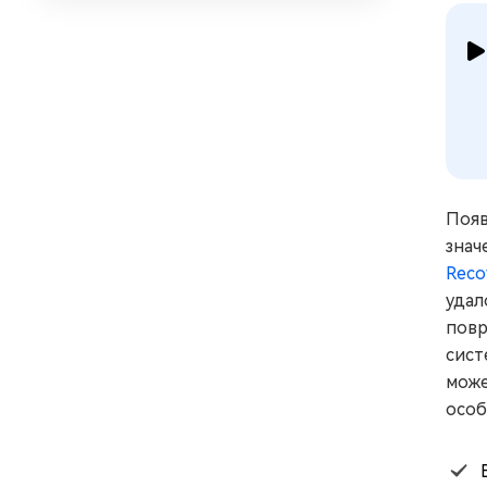
Появ
знач
Reco
удал
повр
сист
може
особ