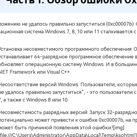
ожению не удалось правильно запуститься (0xc00007b).
ационная система Windows 7, 8, 10 или 11 сталкивается
Установка несовместимого программного обеспечения: О
устанавливает 64-разрядное программное обеспечение в
обновляет операционную систему Windows. И в большинст
NET Framework или Visual C++.
Несоответствие версий Windows: Пользователи, которы
не удалось правильно запуститься”, - это пользователи
7, а также с Windows 8 или 10.
Несовместимость разрядных версий: Запуск 32-разрядно
потенциально может привести к ошибке 0xc00007b, на пр
может быть причиной появления этой ошибки.![img]
(file:///C:\Users\Administrator\AppData\Local\Temp\ksohtm