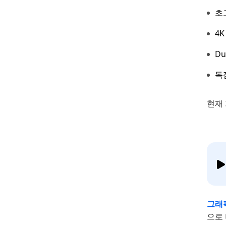
초
4K
D
독
현재 
그래
으로