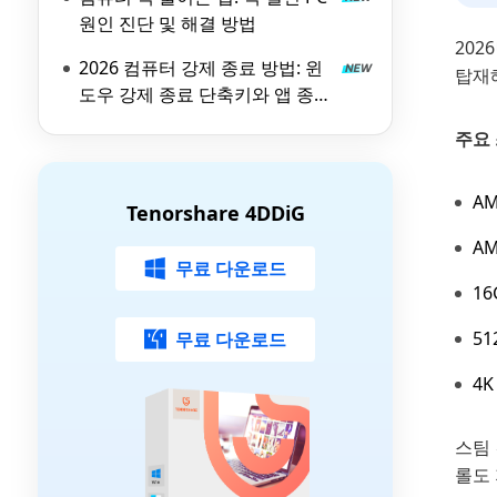
원인 진단 및 해결 방법
202
2026 컴퓨터 강제 종료 방법: 윈
탑재해
도우 강제 종료 단축키와 앱 종료
가이드
주요 
AM
Tenorshare 4DDiG
AM
무료 다운로드
16
51
무료 다운로드
4K
스팀
롤도 