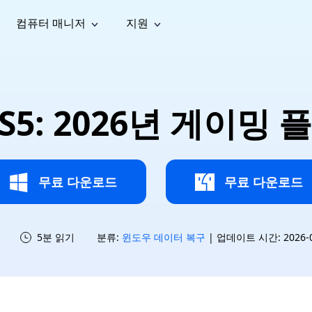
컴퓨터 매니저
지원
능
소셜 미디어
복구 도구
온라
iOS26
one 데이터 복구
Android 데이터 복구
iPhone/iPad 데이터 복구
손실된 Android 데이터 복구
AI
가이드
동영상
사진 복
문서 복
e File Deleter
Dll Fixer
PS5: 2026년 게이밍
tsApp 데이터 복구
LINE 데이터 복구
이드 센터
복구
구
구
검색 및 삭제
Windows DLL 오류 수정
sApp 메시지 복구
백업 없이 LINE 채팅 복구
브랜드 리뉴얼
법 가이드
are Cleamio
Email Repair
영상 화
사진 화
오디오
& 해결 방법
화 및 정밀 클린
손상된 PST/OST 파일 복구
질 높이
질 높이
AI
AI
복구
기
기
무료 다운로드
무료 다운로드
5분 읽기
분류:
윈도우 데이터 복구
| 업데이트 시간: 2026-07