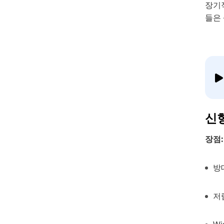
장기적
들은
신
장점:
방
저