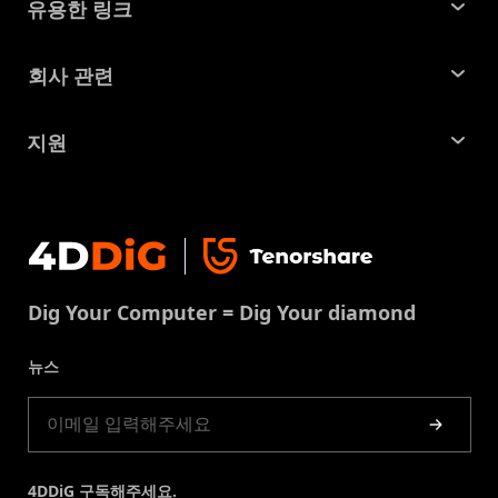
유용한 링크
맥 데이터 복구
꿀팁 모음
회사 관련
파티션 관리 도구
SD 카드 복구
회사소개
중복 파일 찾기 및 제거
지원
맥 복구 솔루션
비즈니스 문의
손상된 파일 복원
지원센터
윈도우 복구 솔루션
개인정보처리방침
DLL 오류 수정
문의
중복 파일 제거
이용약권
다운로드 센터
USB 복구
Dig Your Computer = Dig Your diamond
쿠키정책(업데이트됨)
스토어
뉴스
제품 가이드
4DDiG 구독해주세요.