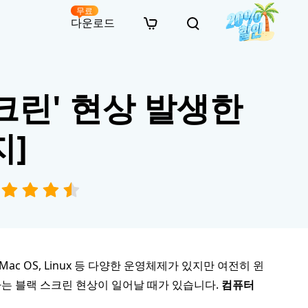
무료
다운로드
New
인 무료 복구
자료
자료
AI 이미지 스타일 변환
크린' 현상 발생한
· 윈도우 11 우회 설치
· SD 카드 복구
· 외장하드 복구
· 중복 파일 찾기 (Win)
온라인 동영상 복구
· AI 3D 액션 피규어 프롬프트
· 하드 디스크 복사
· USB 복구
· 파티션 복구
· 중복 파일 찾기 (Mac)
온라인 사진 복구
· 시네마틱 AI 이미지 프롬프트
· C 드라이브 확장
· 한글 파일 복구
· 오피스 파일 복구
· 디스크 공간 확보 (Win)
온라인 문서 복구
· 애니메이션 실사 변환 프롬프트
지]
· MBR GPT 변환
· 사진 복구
· 동영상 복구
· Mac 저장 공간 최적화
온라인 오디오 복구
· AI 애니메이션 인물 프롬프트
· AI 벽돌 스타일 사진 프롬프트
 OS, Linux 등 다양한 운영체제가 있지만 여전히 윈
는 블랙 스크린 현상이 일어날 때가 있습니다.
컴퓨터