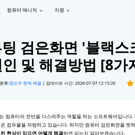
컴퓨터 매니저
지원
능
소셜 미디어
복구 도구
온라
iOS26
one 데이터 복구
Android 데이터 복구
iPhone/iPad 데이터 복구
손실된 Android 데이터 복구
팅 검은화면 '블랙스
AI
가이드
동영상
사진 복
문서 복
e File Deleter
Dll Fixer
tsApp 데이터 복구
LINE 데이터 복구
이드 센터
복구
구
구
검색 및 삭제
Windows DLL 오류 수정
sApp 메시지 복구
백업 없이 LINE 채팅 복구
인 및 해결방법 [8가
브랜드 리뉴얼
법 가이드
are Cleamio
Email Repair
영상 화
사진 화
오디오
& 해결 방법
화 및 정밀 클린
손상된 PST/OST 파일 복구
질 높이
질 높이
AI
AI
복구
기
기
분류:
윈도우 문제 해결
| 업데이트 시간: 2026-07-07 12:15:26
 컴퓨터의 전반을 다스려주는 역할을 하는 소프트웨어입니다. Mac
은 점유율을 자랑하고 있습니다. 하지만 컴퓨터 검은화면을 뜻하
린 현상이 있으면 어떻게 해결
하면 되는지 알아보겠습니다.