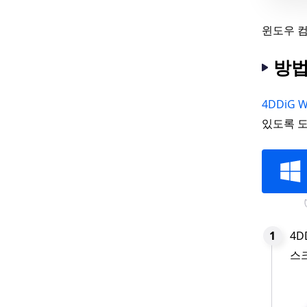
윈도우 컴
방법
4DDiG W
있도록 도
4D
스