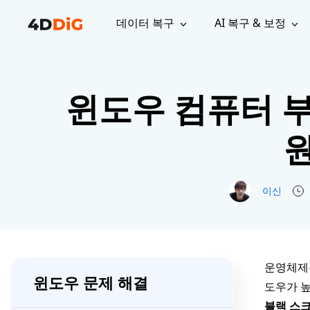
데이터 복구
AI 복구 & 보정
윈도우 관리 도구
지원
컴퓨터 정리 도구
자료
기
iPh
Windows 데이터 복구
손실된 
윈도우 컴퓨터 부
윈도우에서 삭제된 파일 복구
지원 센터
사용자 
Partition Manager
Duplicat
Wha
가이드, 라이선스, 문의
사용자 가
Windows용 간편 디스크 관리
중복 파일 
프로
무료
What
원
구독 업데이트
사용 방
Disk Copy
Tenorsh
Update
최신 업데이트
모든 팁 
디스크 또는 파티션 복제
Mac 최적
Mac 데이터 복구
macOS에서 삭제된 파일 복구
문의하기
NEW
4DDiG File Repair
Windows Backup
이신
AI 기반 파일 복구 및 보정 >>
컴퓨터 데이터 안전 백업
프로
무료
시스템 복구
Windows Boot Genius
Windows 문제를 몇 분 내 해결
운영체제는
윈도우 문제 해결
도우가 높
Mac Boot Genius
Mac 문제 무료 복구
블랙 스크