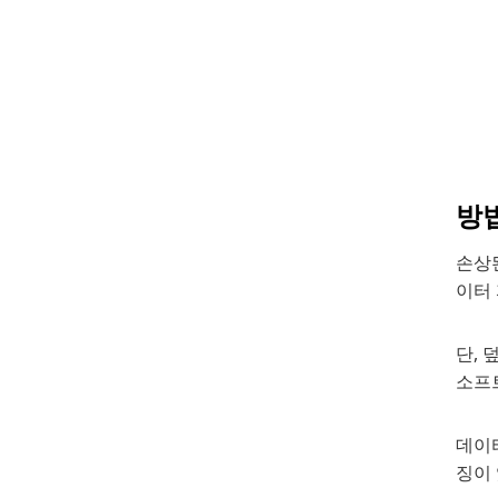
방법
손상된
이터
단, 
소프
데이
징이