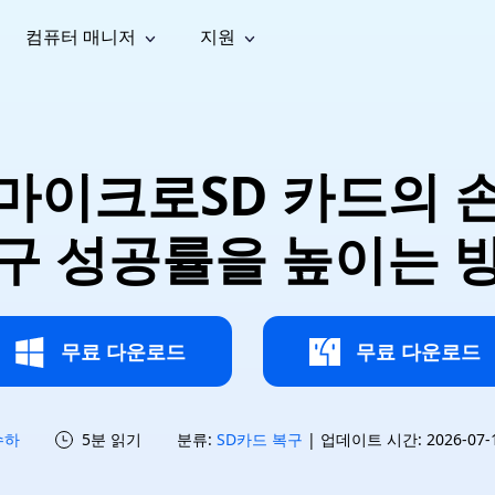
컴퓨터 매니저
지원
능
소셜 미디어
복구 도구
온라
iOS26
one 데이터 복구
Android 데이터 복구
iPhone/iPad 데이터 복구
손실된 Android 데이터 복구
AI
가이드
동영상
사진 복
문서 복
e File Deleter
Dll Fixer
】마이크로SD 카드의 
tsApp 데이터 복구
LINE 데이터 복구
이드 센터
복구
구
구
검색 및 삭제
Windows DLL 오류 수정
sApp 메시지 복구
백업 없이 LINE 채팅 복구
브랜드 리뉴얼
법 가이드
are Cleamio
Email Repair
영상 화
사진 화
구 성공률을 높이는 
오디오
& 해결 방법
화 및 정밀 클린
손상된 PST/OST 파일 복구
질 높이
질 높이
AI
AI
복구
기
기
무료 다운로드
무료 다운로드
수하
5분 읽기
분류:
SD카드 복구
| 업데이트 시간: 2026-07-15