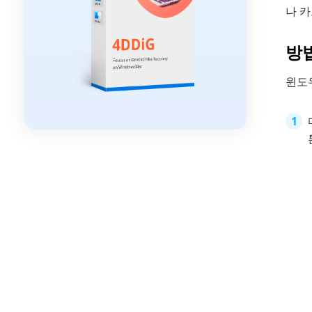
나 
방법
윈도우