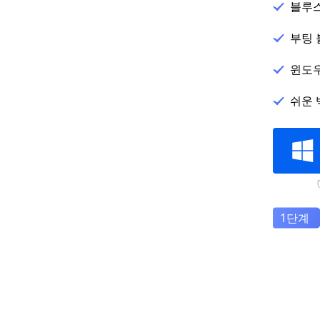
블루스
부팅 
윈도우
쉬운 