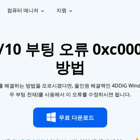
컴퓨터 매니저
지원
능
소셜 미디어
복구 도구
온라
iOS26
one 데이터 복구
Android 데이터 복구
iPhone/iPad 데이터 복구
손실된 Android 데이터 복구
1/10 부팅 오류 0xc
AI
가이드
동영상
사진 복
문서 복
e File Deleter
Dll Fixer
tsApp 데이터 복구
LINE 데이터 복구
이드 센터
복구
구
구
검색 및 삭제
Windows DLL 오류 수정
sApp 메시지 복구
백업 없이 LINE 채팅 복구
방법
브랜드 리뉴얼
법 가이드
are Cleamio
Email Repair
영상 화
사진 화
오디오
& 해결 방법
화 및 정밀 클린
손상된 PST/OST 파일 복구
질 높이
질 높이
AI
AI
복구
기
기
5를 해결하는 방법을 모르시겠다면, 올인원 해결책인 4DDiG Window
우 부팅 천재)를 사용해서 이 오류를 수정하시면 됩니다.
무료 다운로드