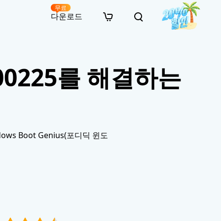
무료
다운로드
New
인 무료 복구
자료
자료
AI 이미지 스타일 변환
0000225를 해결하는
· 윈도우 11 우회 설치
· SD 카드 복구
· 외장하드 복구
· 중복 파일 찾기 (Win)
온라인 동영상 복구
· AI 3D 액션 피규어 프롬프트
· 하드 디스크 복사
· USB 복구
· 파티션 복구
· 중복 파일 찾기 (Mac)
온라인 사진 복구
· 시네마틱 AI 이미지 프롬프트
· C 드라이브 확장
· 한글 파일 복구
· 오피스 파일 복구
· 디스크 공간 확보 (Win)
온라인 문서 복구
· 애니메이션 실사 변환 프롬프트
· MBR GPT 변환
· 사진 복구
· 동영상 복구
· Mac 저장 공간 최적화
온라인 오디오 복구
· AI 애니메이션 인물 프롬프트
· AI 벽돌 스타일 사진 프롬프트
s Boot Genius(포디딕 윈도