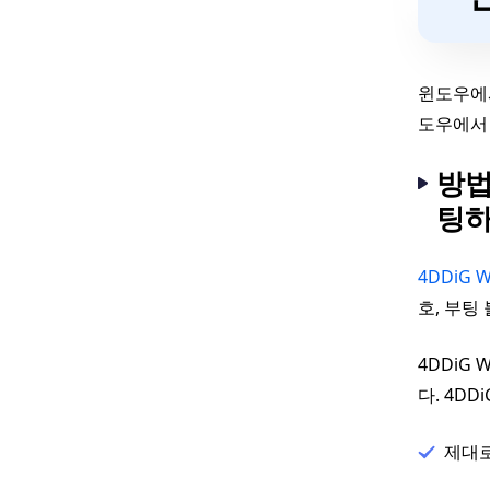
윈도우에서
도우에서 
방법
팅
4DDiG 
호, 부팅
4DDiG
다. 4D
제대로