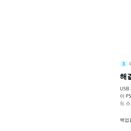
해결
USB
이 
드 스
백업