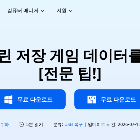
컴퓨터 매니저
지원
능
소셜 미디어
복구 도구
온라
iOS26
one 데이터 복구
Android 데이터 복구
iPhone/iPad 데이터 복구
손실된 Android 데이터 복구
AI
가이드
동영상
사진 복
문서 복
e File Deleter
Dll Fixer
린 저장 게임 데이터
tsApp 데이터 복구
LINE 데이터 복구
이드 센터
복구
구
구
검색 및 삭제
Windows DLL 오류 수정
sApp 메시지 복구
백업 없이 LINE 채팅 복구
브랜드 리뉴얼
법 가이드
are Cleamio
Email Repair
영상 화
사진 화
[전문 팁!]
오디오
& 해결 방법
화 및 정밀 클린
손상된 PST/OST 파일 복구
질 높이
질 높이
AI
AI
복구
기
기
무료 다운로드
무료 다운로드
수하
5분 읽기
분류:
USB 복구
| 업데이트 시간: 2026-07-15 