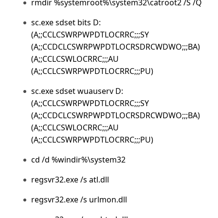
rmdir %systemroot%\system32\catroot2 /S /Q
sc.exe sdset bits D:
(A;;CCLCSWRPWPDTLOCRRC;;;SY
(A;;CCDCLCSWRPWPDTLOCRSDRCWDWO;;;BA)
(A;;CCLCSWLOCRRC;;;AU
(A;;CCLCSWRPWPDTLOCRRC;;;PU)
sc.exe sdset wuauserv D:
(A;;CCLCSWRPWPDTLOCRRC;;;SY
(A;;CCDCLCSWRPWPDTLOCRSDRCWDWO;;;BA)
(A;;CCLCSWLOCRRC;;;AU
(A;;CCLCSWRPWPDTLOCRRC;;;PU)
cd /d %windir%\system32
regsvr32.exe /s atl.dll
regsvr32.exe /s urlmon.dll