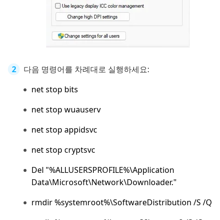
다음 명령어를 차례대로 실행하세요:
net stop bits
net stop wuauserv
net stop appidsvc
net stop cryptsvc
Del "%ALLUSERSPROFILE%\Application
Data\Microsoft\Network\Downloader."
rmdir %systemroot%\SoftwareDistribution /S /Q