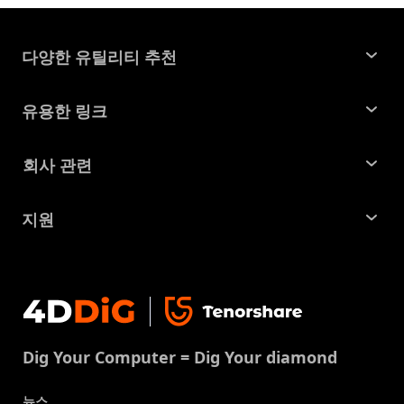
다양한 유틸리티 추천
윈도우 데이터 복구
유용한 링크
맥 데이터 복구
꿀팁 모음
회사 관련
파티션 관리 도구
SD 카드 복구
회사소개
중복 파일 찾기 및 제거
지원
맥 복구 솔루션
비즈니스 문의
손상된 파일 복원
지원센터
윈도우 복구 솔루션
개인정보처리방침
DLL 오류 수정
문의
중복 파일 제거
이용약권
다운로드 센터
USB 복구
Dig Your Computer = Dig Your diamond
쿠키정책(업데이트됨)
스토어
뉴스