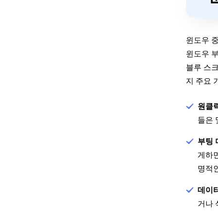
윈도우 중
윈도우 
블루 스크
지 주요 
원클릭
들은 
부팅 
게하면
명적인
데이터
거나 