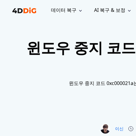
데이터 복구
AI 복구 & 보정
윈도우 관리 도구
지원
컴퓨터 정리 도구
자료
기
iPh
Windows 데이터 복구
손실된 
윈도우 중지 코드 
윈도우에서 삭제된 파일 복구
지원 센터
사용자 
Partition Manager
Duplicat
Wha
가이드, 라이선스, 문의
사용자 가
Windows용 간편 디스크 관리
중복 파일 
프로
무료
What
구독 업데이트
사용 방
Disk Copy
Tenorsh
Update
최신 업데이트
모든 팁 
디스크 또는 파티션 복제
Mac 최적
Mac 데이터 복구
macOS에서 삭제된 파일 복구
문의하기
NEW
4DDiG File Repair
Windows Backup
윈도우 중지 코드 0xc000021a
AI 기반 파일 복구 및 보정 >>
컴퓨터 데이터 안전 백업
프로
무료
시스템 복구
Windows Boot Genius
Windows 문제를 몇 분 내 해결
Mac Boot Genius
이신
Mac 문제 무료 복구