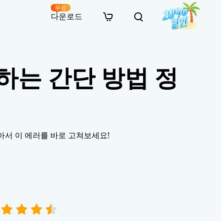
무료
다운로드
New
인 무료 복구
자료
자료
AI 이미지 스타일 변환
결하는 간단 방법 정
· 윈도우 11 우회 설치
· SD 카드 복구
· 외장하드 복구
· 중복 파일 찾기 (Win)
온라인 동영상 복구
· AI 3D 액션 피규어 프롬프트
· 하드 디스크 복사
· USB 복구
· 파티션 복구
· 중복 파일 찾기 (Mac)
온라인 사진 복구
· 시네마틱 AI 이미지 프롬프트
· C 드라이브 확장
· 한글 파일 복구
· 오피스 파일 복구
· 디스크 공간 확보 (Win)
온라인 문서 복구
· 애니메이션 실사 변환 프롬프트
· MBR GPT 변환
· 사진 복구
· 동영상 복구
· Mac 저장 공간 최적화
온라인 오디오 복구
· AI 애니메이션 인물 프롬프트
· AI 벽돌 스타일 사진 프롬프트
다운받아서 이 에러를 바로 고쳐보세요!