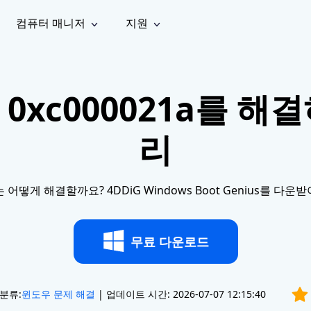
컴퓨터 매니저
지원
능
소셜 미디어
복구 도구
온라
iOS26
one 데이터 복구
Android 데이터 복구
iPhone/iPad 데이터 복구
손실된 Android 데이터 복구
0xc000021a를 해
AI
가이드
동영상
사진 복
문서 복
e File Deleter
Dll Fixer
tsApp 데이터 복구
LINE 데이터 복구
이드 센터
복구
구
구
검색 및 삭제
Windows DLL 오류 수정
sApp 메시지 복구
백업 없이 LINE 채팅 복구
리
브랜드 리뉴얼
법 가이드
are Cleamio
Email Repair
영상 화
사진 화
오디오
& 해결 방법
화 및 정밀 클린
손상된 PST/OST 파일 복구
질 높이
질 높이
AI
AI
복구
기
기
는 어떻게 해결할까요? 4DDiG Windows Boot Genius를 
무료 다운로드
분류:
윈도우 문제 해결
| 업데이트 시간: 2026-07-07 12:15:40