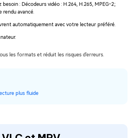
ez besoin : Décodeurs vidéo : H.264, H.265, MPEG‑2;
e rendu avancé.
ouvrent automatiquement avec votre lecteur préféré.
inateur.
s les formats et réduit les risques d'erreurs.
ecture plus fluide
c VLC et MPV