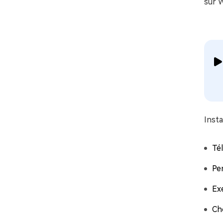
sur 
Insta
Tél
Pen
Exé
Ch