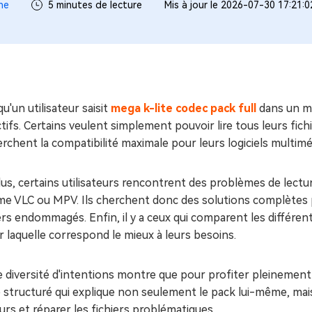
ues minutes
ne
5 minutes de lecture
Mis à jour le 2026-07-30 17:21:
ot Genius
les problèmes Mac
ment
u'un utilisateur saisit
mega k-lite codec pack full
dans un mo
tifs. Certains veulent simplement pouvoir lire tous leurs fich
rchent la compatibilité maximale pour leurs logiciels multim
us, certains utilisateurs rencontrent des problèmes de lectu
e VLC ou MPV. Ils cherchent donc des solutions complètes p
ers endommagés. Enfin, il y a ceux qui comparent les différ
r laquelle correspond le mieux à leurs besoins.
 diversité d'intentions montre que pour profiter pleinement d
 structuré qui explique non seulement le pack lui-même, mais
urs et réparer les fichiers problématiques.