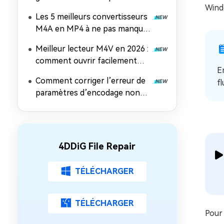
Windo
réparer des fichiers MP4, MOV
Les 5 meilleurs convertisseurs
et AVI
M4A en MP4 à ne pas manquer
en 2026
Meilleur lecteur M4V en 2026 :
comment ouvrir facilement
E
des fichiers M4V sur n'importe
Comment corriger l’erreur de
f
quel appareil
paramètres d’encodage non
pris en charge dans Windows
Media Player
4DDiG File Repair
TÉLÉCHARGER
TÉLÉCHARGER
Pour 