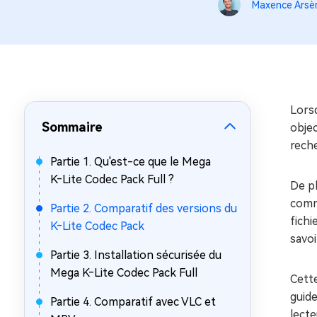
sur Windows
en quelq
Maxence Arsè
4DDiG Email Repair
Mac Bo
Réparer les fichiers PST/OST
Réparer 
corrompus
gratuite
Lorsq
Sommaire
objec
reche
Partie 1. Qu'est-ce que le Mega
K‑Lite Codec Pack Full ?
De pl
comm
Partie 2. Comparatif des versions du
fichi
K‑Lite Codec Pack
savoi
Partie 3. Installation sécurisée du
Mega K‑Lite Codec Pack Full
Cette
guide
Partie 4. Comparatif avec VLC et
lecte