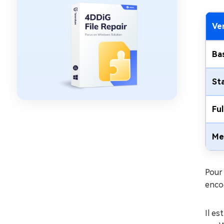
Ve
Bas
St
Ful
Me
Pour 
encod
Il es