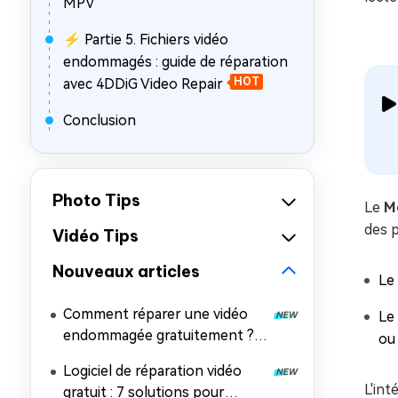
MPV
⚡ Partie 5. Fichiers vidéo
endommagés : guide de réparation
avec 4DDiG Video Repair
HOT
Conclusion
Photo Tips
Le
M
des p
Vidéo Tips
Nouveaux articles
Le
Comment réparer une vidéo
Le
endommagée gratuitement ? 7
ou 
méthodes efficaces
Logiciel de réparation vidéo
L'int
gratuit : 7 solutions pour