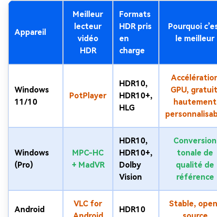
Meilleur
Formats
lecteur
HDR pris
Pourquoi c’e
Appareil
vidéo
en
le meilleur
HDR
charge
Accélératio
HDR10,
Windows
GPU, gratuit
PotPlayer
HDR10+,
11/10
hautement
HLG
personnalisab
HDR10,
Conversion
Windows
MPC-HC
HDR10+,
tonale de
(Pro)
+ MadVR
Dolby
qualité de
Vision
référence
VLC for
Stable, ope
Android
HDR10
Android
source