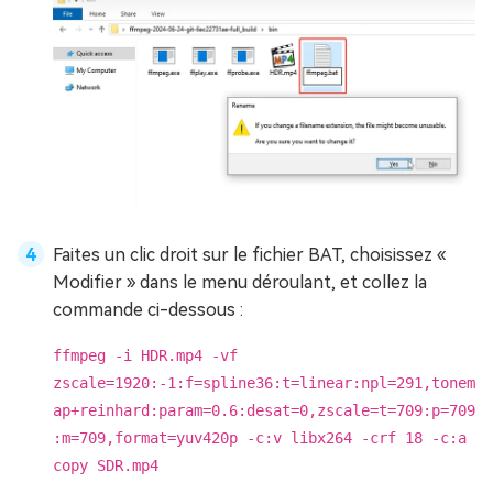
Faites un clic droit sur le fichier BAT, choisissez «
Modifier » dans le menu déroulant, et collez la
commande ci-dessous :
ffmpeg -i HDR.mp4 -vf
zscale=1920:-1:f=spline36:t=linear:npl=291,tonem
ap+reinhard:param=0.6:desat=0,zscale=t=709:p=709
:m=709,format=yuv420p -c:v libx264 -crf 18 -c:a
copy SDR.mp4