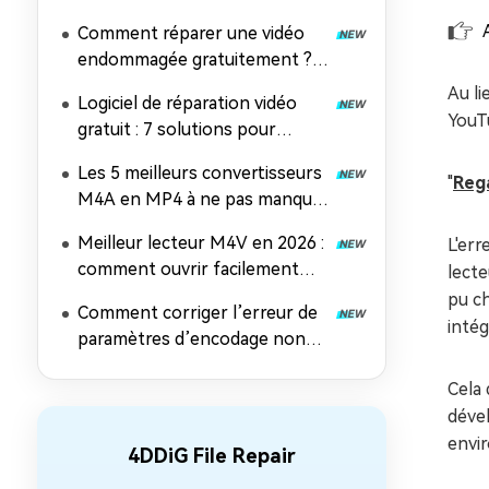
Comment réparer une vidéo
endommagée gratuitement ? 7
méthodes efficaces
Au li
Logiciel de réparation vidéo
YouTu
gratuit : 7 solutions pour
réparer des fichiers MP4, MOV
Les 5 meilleurs convertisseurs
et AVI
"
Rega
M4A en MP4 à ne pas manquer
en 2026
Meilleur lecteur M4V en 2026 :
L'err
comment ouvrir facilement
lecte
des fichiers M4V sur n'importe
pu ch
Comment corriger l’erreur de
quel appareil
intég
paramètres d’encodage non
pris en charge dans Windows
Cela 
Media Player
déve
envir
4DDiG File Repair