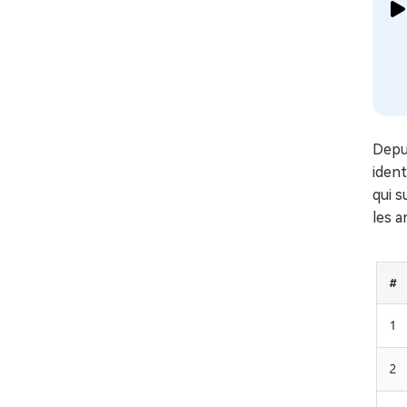
Depui
ident
qui 
les a