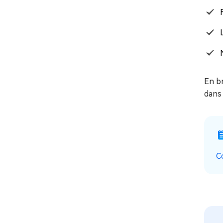
En br
dans 
C