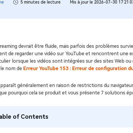
ues minutes
ne
5 minutes de lecture
Mis à jour le 2026-07-30 17:21:
ot Genius
les problèmes Mac
ment
reaming devrait être fluide, mais parfois des problèmes surv
ent de regarder une vidéo sur YouTube et rencontrent une er
culier lorsque les vidéos sont intégrées sur des sites Web ou
 le nom de
Erreur YouTube 153 : Erreur de configuration d
apparaît généralement en raison de restrictions du navigateu
que pourquoi cela se produit et vous présente 7 solutions é
able of Contents