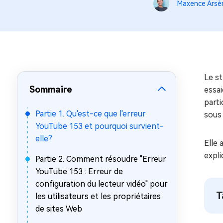
sur Windows
en quelq
Maxence Arsè
4DDiG Email Repair
Mac Bo
Réparer les fichiers PST/OST
Réparer 
corrompus
gratuite
Le st
Sommaire
essai
parti
Partie 1. Qu'est-ce que l'erreur
sous
YouTube 153 et pourquoi survient-
elle?
Elle 
expli
Partie 2. Comment résoudre "Erreur
YouTube 153 : Erreur de
configuration du lecteur vidéo" pour
T
les utilisateurs et les propriétaires
de sites Web