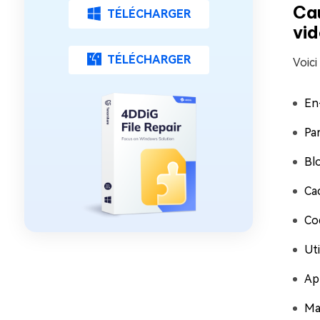
Cau
TÉLÉCHARGER
vid
TÉLÉCHARGER
Voici
En
Pa
Bl
Ca
Co
Uti
Ap
Ma