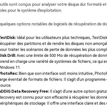
utils sont conçus pour analyser votre disque dur formaté et 
ibles pour le système d'exploitation.
 quelques options notables de logiciels de récupération de d
TestDisk:
Idéal pour les utilisateurs plus techniques, TestDi
récupérer des partitions et de rendre les disques non amorçab
pour traiter les scénarios de perte de données les plus comp
Disk Drill:
Avec une limite de 500 Mo de récupération de donnée
prend en charge une variété de systèmes de fichiers, ce qui en
Windows 11.
PhotoRec:
Bien que son interface soit moins intuitive, Pho
large éventail de formats de fichiers. Il s'agit d'un program
source.
4DDiG Data Recovery Free:
Il s'agit d'une autre option grat
Recovery est connu pour son efficacité à récupérer les don
périphériques de stockage. Il offre une interface claire et des 