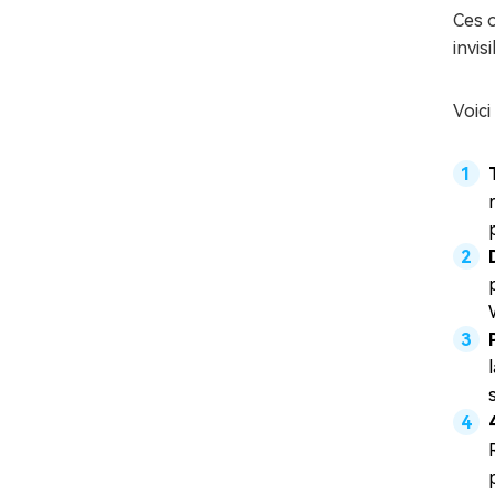
Ces o
invis
Voici