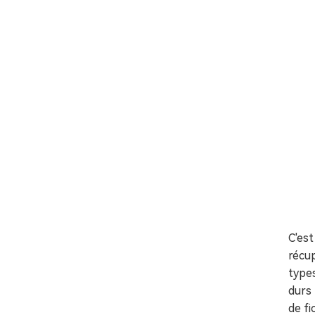
C'est
récup
types
durs 
de fi