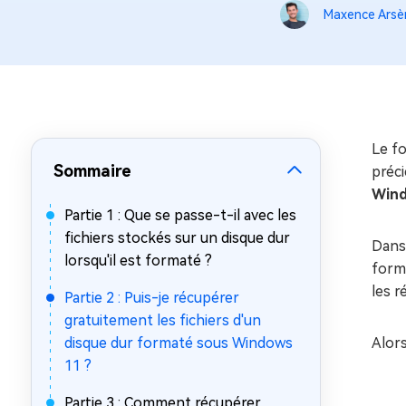
sur Windows
en quelq
Maxence Arsè
4DDiG Email Repair
Mac Bo
Réparer les fichiers PST/OST
Réparer 
corrompus
gratuite
Le fo
Sommaire
préci
Wind
Partie 1 : Que se passe-t-il avec les
fichiers stockés sur un disque dur
Dans 
lorsqu'il est formaté ?
forma
les 
Partie 2 : Puis-je récupérer
gratuitement les fichiers d'un
disque dur formaté sous Windows
Alor
11 ?
Partie 3 : Comment récupérer