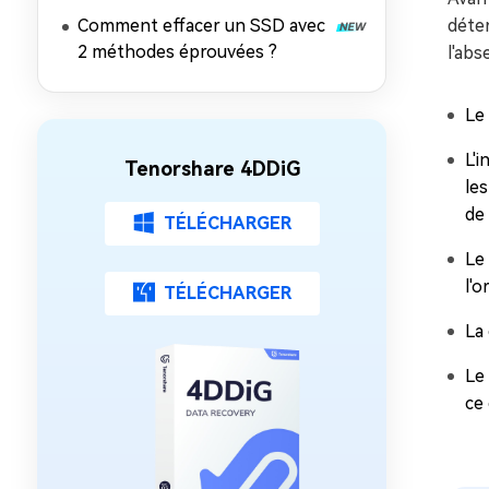
fichiers perdus depuis un SSD
Comment effacer un SSD avec
déter
sur Mac
2 méthodes éprouvées ?
l'abs
Le 
L'i
Tenorshare 4DDiG
le
de
TÉLÉCHARGER
Le 
l'o
TÉLÉCHARGER
La
Le
ce 