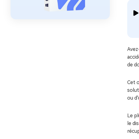
Avez
accid
de d
Cet o
solut
ou d'
Le pl
le di
récu