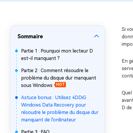
sur Windows
en quelq
4DDiG Email Repair
Mac Bo
Réparer les fichiers PST/OST
Réparer 
corrompus
gratuite
Si vo
Sommaire
donné
impor
Partie 1 : Pourquoi mon lecteur D
est-il manquant ?
En gé
serve
Partie 2 : Comment résoudre le
conti
problème du disque dur manquant
sous Windows
HOT
Quel 
Astuce bonus : Utilisez 4DDiG
avant
Windows Data Recovery pour
D de 
résoudre le problème du disque dur
manquant de l'ordinateur
Partie 3 : FAQ