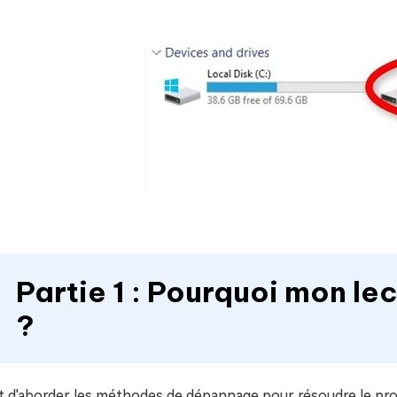
Partie 1 : Pourquoi mon le
?
t d'aborder les méthodes de dépannage pour résoudre le pr