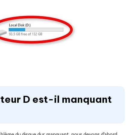
cteur D est-il manquant
oblème du disque dur manquant, nous devons d'abord