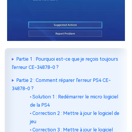
Partie 1 : Pourquoi est-ce que je reçois toujours
l'erreur CE-34878-0 ?
Partie 2 : Comment réparer l'erreur PS4 CE-
34878-0 ?
Solution 1 : Redémarrer le micro logiciel
de la PS4
Correction 2 : Mettre à jour le logiciel de
jeu
Correction 3 : Mettre à jour le logiciel