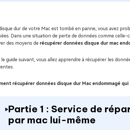
ues minutes
ot Genius
les problèmes Mac
ment
e disque dur de votre Mac est tombé en panne, vous avez pro
ées. Dans une situation de perte de données comme celle-ci,
ver des moyens de
récupérer données disque dur mac en
le guide suivant, vous allez apprendre à récupérer les donn
rentes.
ent récupérer données disque dur Mac endommagé qui 
Partie 1 : Service de répa
par mac lui-même