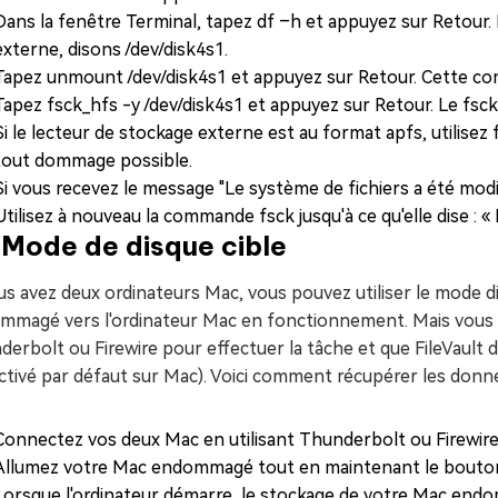
Dans la fenêtre Terminal, tapez df –h et appuyez sur Retour. 
externe, disons /dev/disk4s1.
Tapez unmount /dev/disk4s1 et appuyez sur Retour. Cette c
Tapez fsck_hfs -y /dev/disk4s1 et appuyez sur Retour. Le fsck
Si le lecteur de stockage externe est au format apfs, utilisez
tout dommage possible.
Si vous recevez le message "Le système de fichiers a été mod
Utilisez à nouveau la commande fsck jusqu'à ce qu'elle dise : 
 Mode de disque cible
us avez deux ordinateurs Mac, vous pouvez utiliser le mode 
mmagé vers l'ordinateur Mac en fonctionnement. Mais vous d
erbolt ou Firewire pour effectuer la tâche et que FileVault d
ctivé par défaut sur Mac). Voici comment récupérer les donn
Connectez vos deux Mac en utilisant Thunderbolt ou Firewire
Allumez votre Mac endommagé tout en maintenant le bouto
Lorsque l'ordinateur démarre, le stockage de votre Mac end