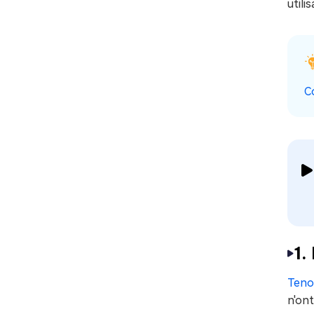
utili
C
1.
Teno
n'ont