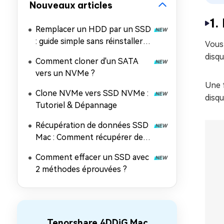
Nouveaux articles
1.
Remplacer un HDD par un SSD
: guide simple sans réinstaller
Vous 
Windows
disqu
Comment cloner d'un SATA
vers un NVMe ?
Une f
Clone NVMe vers SSD NVMe :
disqu
Tutoriel & Dépannage
Récupération de données SSD
Mac : Comment récupérer des
fichiers perdus depuis un SSD
Comment effacer un SSD avec
sur Mac
2 méthodes éprouvées ?
Tenorshare 4DDiG Mac