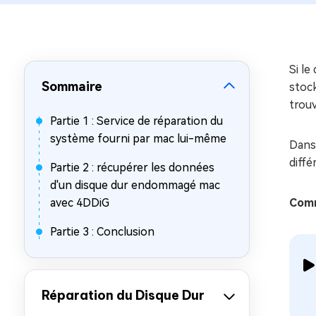
sur Windows
en quelq
4DDiG Email Repair
Mac Bo
Réparer les fichiers PST/OST
Réparer 
corrompus
gratuite
Si l
Sommaire
stock
trou
Partie 1 : Service de réparation du
système fourni par mac lui-même
Dans 
diffé
Partie 2 : récupérer les données
d'un disque dur endommagé mac
avec 4DDiG
Comm
Partie 3 : Conclusion
Réparation du Disque Dur