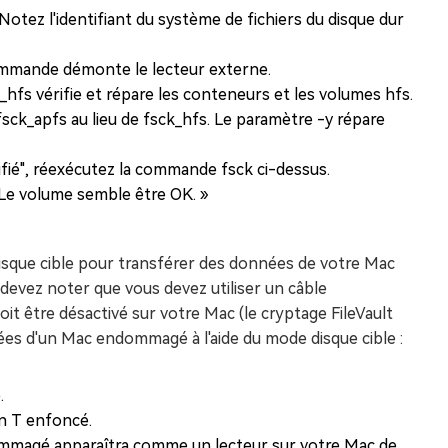
Notez l'identifiant du système de fichiers du disque dur
ommande démonte le lecteur externe.
_hfs vérifie et répare les conteneurs et les volumes hfs.
 fsck_apfs au lieu de fsck_hfs. Le paramètre -y répare
ifié", réexécutez la commande fsck ci-dessus.
« Le volume semble être OK. »
disque cible pour transférer des données de votre Mac
evez noter que vous devez utiliser un câble
oit être désactivé sur votre Mac (le cryptage FileVault
ées d'un Mac endommagé à l'aide du mode disque cible :
.
n T enfoncé.
ommagé apparaîtra comme un lecteur sur votre Mac de