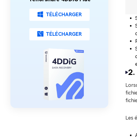
TÉLÉCHARGER
TÉLÉCHARGER
2.
Lorsq
fichi
fichi
Les é