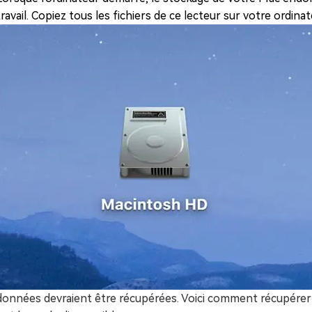
travail. Copiez tous les fichiers de ce lecteur sur votre ordinate
données devraient être récupérées. Voici comment récupére