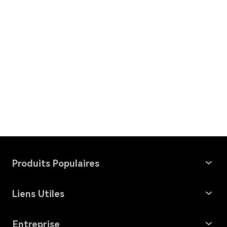
Produits Populaires
Windows Data Recovery
Liens Utiles
Mac Data Recovery
Récupération de Carte Mémoire
Entreprise