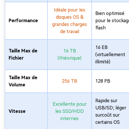
Idéale pour les
Bien optimisé
disques OS &
Performance
pour le stockag
grandes charges
flash
de travail
16 EB
Taille Max de
16 TB
(virtuellement
Fichier
(théorique)
illimité)
Taille Max de
256 TB
128 PB
Volume
Rapide sur
Excellente pour
USB/SD; léger
Vitesse
les SSD/HDD
surcoût sur
internes
certains OS