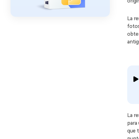
origi
La re
fotos
obten
antig
La re
para 
que 
punto