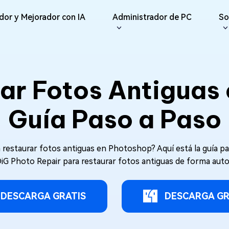
dor y Mejorador con IA
Administrador de PC
So
iones
Redes Sociales
iOS26
Reparador
Repar
ne Data Recovery
Android Recovery
erar datos perdidos de
Recuperar datos de Android sin
ar Fotos Antiguas 
IA
Re
te File Deleter
del Usuario
Dll Fixer
e/iPad
Root
Reparar Vídeo
Reparar Foto
Re
eliminar archivos
e Guías
Reparar errores de DLL en
sApp Recovery
os
Windows
Re
Guía Paso a Paso
ráctica
Reparar
erar datos de WhatsApp
Re
Nuevo
Reparar Audio
are Cleamio
Email Repair
 y Soluciones
Documento
 fondo y optimizar tu
Reparar archivos PST/OST
AI
AI
dañados
 restaurar fotos antiguas en Photoshop? Aquí está la guía pa
Mejorar Vídeo
Mejorar Foto
iG Photo Repair para restaurar fotos antiguas de forma auto
DESCARGA GRATIS
DESCARGA GR