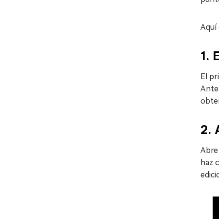
Aquí
1. 
El pr
Antes
obten
2. 
Abre 
haz c
edici