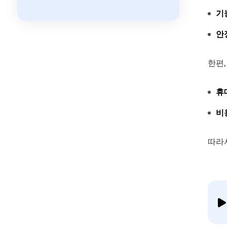
기
안
한편
휴
비
따라