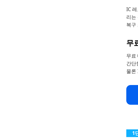
IC
리는
복구
무
무료
간단한
물론 