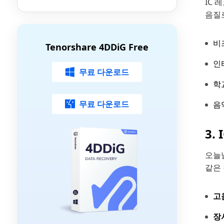
IC
가이드
음질
비
Tenorshare 4DDiG Free
인
무료 다운로드
학
무료 다운로드
음
3.
오늘
같은
고
장