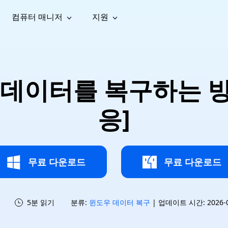
컴퓨터 매니저
지원
능
소셜 미디어
복구 도구
온라
iOS26
one 데이터 복구
Android 데이터 복구
iPhone/iPad 데이터 복구
손실된 Android 데이터 복구
AI
가이드
동영상
사진 복
문서 복
e File Deleter
Dll Fixer
 데이터를 복구하는 방법
tsApp 데이터 복구
LINE 데이터 복구
이드 센터
복구
구
구
검색 및 삭제
Windows DLL 오류 수정
sApp 메시지 복구
백업 없이 LINE 채팅 복구
브랜드 리뉴얼
법 가이드
are Cleamio
Email Repair
영상 화
사진 화
응]
오디오
& 해결 방법
화 및 정밀 클린
손상된 PST/OST 파일 복구
질 높이
질 높이
AI
AI
복구
기
기
무료 다운로드
무료 다운로드
5분 읽기
분류:
윈도우 데이터 복구
| 업데이트 시간: 2026-07