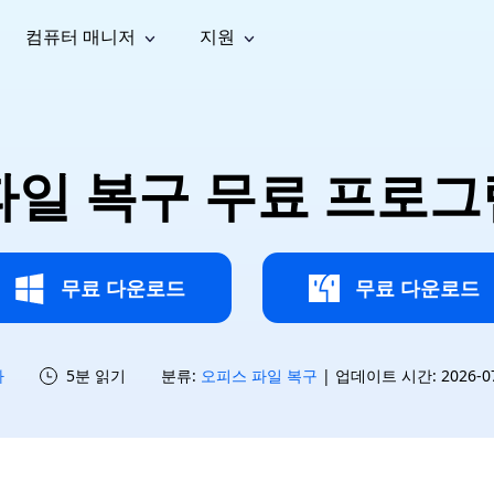
컴퓨터 매니저
지원
능
소셜 미디어
복구 도구
온라
iOS26
one 데이터 복구
Android 데이터 복구
iPhone/iPad 데이터 복구
손실된 Android 데이터 복구
AI
가이드
동영상
사진 복
문서 복
e File Deleter
Dll Fixer
 파일 복구 무료 프로그
tsApp 데이터 복구
LINE 데이터 복구
이드 센터
복구
구
구
검색 및 삭제
Windows DLL 오류 수정
sApp 메시지 복구
백업 없이 LINE 채팅 복구
브랜드 리뉴얼
법 가이드
are Cleamio
Email Repair
영상 화
사진 화
오디오
& 해결 방법
화 및 정밀 클린
손상된 PST/OST 파일 복구
질 높이
질 높이
AI
AI
복구
기
기
무료 다운로드
무료 다운로드
하
5분 읽기
분류:
오피스 파일 복구
| 업데이트 시간: 2026-07-