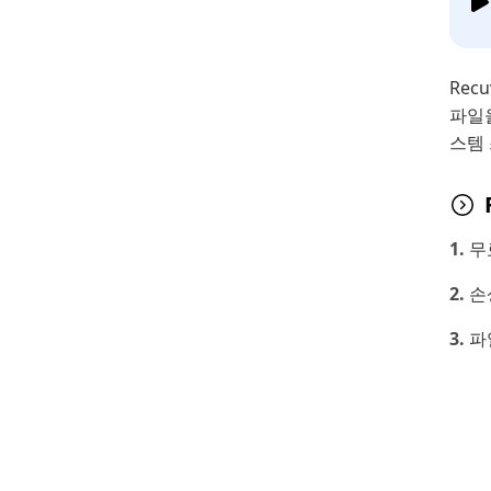
Rec
파일
스템 
무
손
파