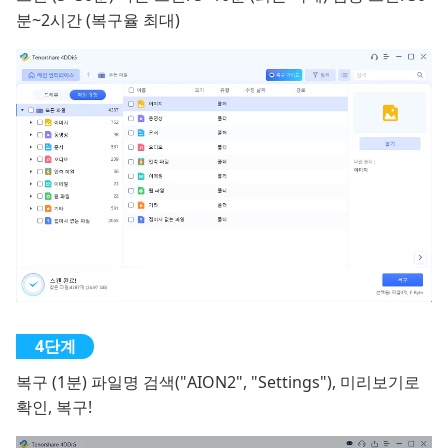
분~2시간 (복구율 최대)
복구 (1분) 파일명 검색("AION2", "Settings"), 미리보기로
확인, 복구!