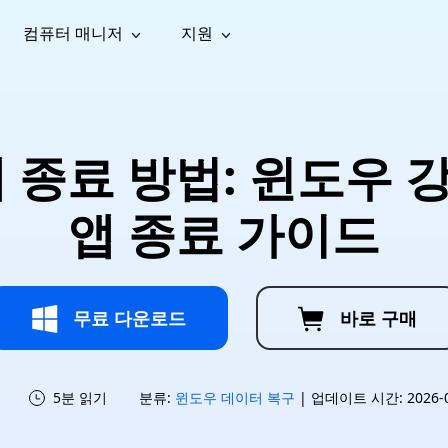
컴퓨터 매니저
지원
능
소셜 미디어
복구 도구
온라
iOS26
one 데이터 복구
Android 데이터 복구
iPhone/iPad 데이터 복구
손실된 Android 데이터 복구
AI
가이드
동영상
사진 복
문서 복
e File Deleter
Dll Fixer
제 종료 방법: 윈도우
tsApp 데이터 복구
LINE 데이터 복구
이드 센터
복구
구
구
검색 및 삭제
Windows DLL 오류 수정
sApp 메시지 복구
백업 없이 LINE 채팅 복구
브랜드 리뉴얼
법 가이드
are Cleamio
Email Repair
영상 화
사진 화
앱 종료 가이드
오디오
& 해결 방법
화 및 정밀 클린
손상된 PST/OST 파일 복구
질 높이
질 높이
AI
AI
복구
기
기
무료 다운로드
바로 구매
5분 읽기
분류:
윈도우 데이터 복구
| 업데이트 시간: 2026-07