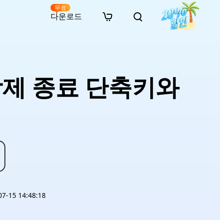
무료
다운로드
New
인 무료 복구
자료
자료
AI 이미지 스타일 변환
· 윈도우 11 우회 설치
· SD 카드 복구
· 외장하드 복구
· 중복 파일 찾기 (Win)
온라인 동영상 복구
· AI 3D 액션 피규어 프롬프트
 강제 종료 단축키와
· 하드 디스크 복사
· USB 복구
· 파티션 복구
· 중복 파일 찾기 (Mac)
온라인 사진 복구
· 시네마틱 AI 이미지 프롬프트
· C 드라이브 확장
· 한글 파일 복구
· 오피스 파일 복구
· 디스크 공간 확보 (Win)
온라인 문서 복구
· 애니메이션 실사 변환 프롬프트
· MBR GPT 변환
· 사진 복구
· 동영상 복구
· Mac 저장 공간 최적화
온라인 오디오 복구
· AI 애니메이션 인물 프롬프트
· AI 벽돌 스타일 사진 프롬프트
-15 14:48:18