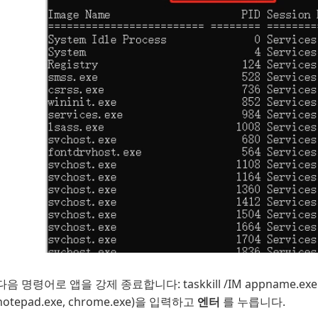
다음 명령어로 앱을 강제 종료합니다: taskkill /IM appname.exe
notepad.exe, chrome.exe)을 입력하고
엔터
를 누릅니다.