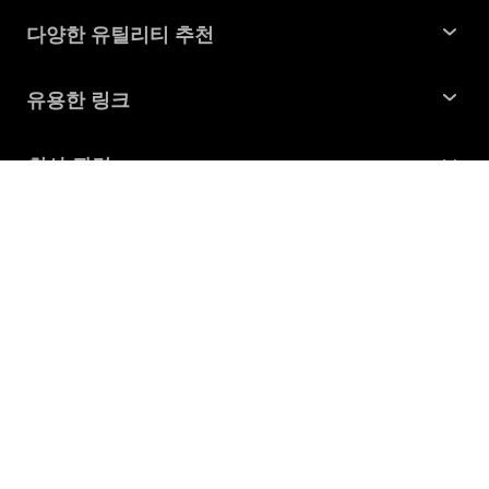
다양한 유틸리티 추천
윈도우 데이터 복구
유용한 링크
맥 데이터 복구
꿀팁 모음
회사 관련
파티션 관리 도구
SD 카드 복구
회사소개
중복 파일 찾기 및 제거
지원
맥 복구 솔루션
비즈니스 문의
손상된 파일 복원
지원센터
윈도우 복구 솔루션
개인정보처리방침
DLL 오류 수정
문의
중복 파일 제거
이용약권
다운로드 센터
USB 복구
Dig Your Computer = Dig Your diamond
쿠키정책(업데이트됨)
스토어
뉴스
제품 가이드