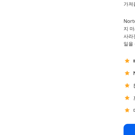
가져올
Nor
지 마
사라진
일을 