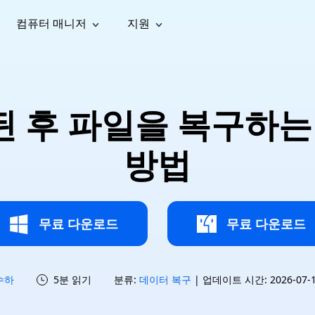
컴퓨터 매니저
지원
능
소셜 미디어
복구 도구
온라
iOS26
one 데이터 복구
Android 데이터 복구
iPhone/iPad 데이터 복구
손실된 Android 데이터 복구
AI
가이드
동영상
사진 복
문서 복
e File Deleter
Dll Fixer
리된 후 파일을 복구하는
tsApp 데이터 복구
LINE 데이터 복구
이드 센터
복구
구
구
검색 및 삭제
Windows DLL 오류 수정
sApp 메시지 복구
백업 없이 LINE 채팅 복구
브랜드 리뉴얼
법 가이드
are Cleamio
Email Repair
영상 화
사진 화
방법
오디오
& 해결 방법
화 및 정밀 클린
손상된 PST/OST 파일 복구
질 높이
질 높이
AI
AI
복구
기
기
무료 다운로드
무료 다운로드
수하
5분 읽기
분류:
데이터 복구
| 업데이트 시간: 2026-07-15