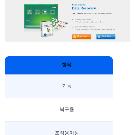
항목
기능
복구율
조작용이성